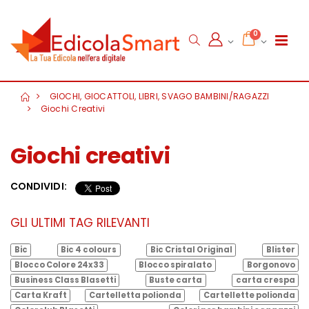
0
GIOCHI, GIOCATTOLI, LIBRI, SVAGO BAMBINI/RAGAZZI
Giochi Creativi
Giochi creativi
CONDIVIDI:
GLI ULTIMI TAG RILEVANTI
Bic
Bic 4 colours
Bic Cristal Original
Blister
Blocco Colore 24x33
Blocco spiralato
Borgonovo
Business Class Blasetti
Buste carta
carta crespa
Carta Kraft
Cartelletta polionda
Cartellette polionda