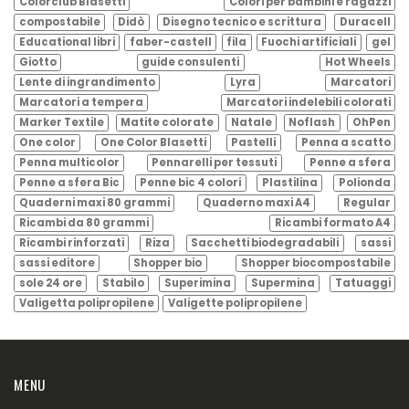
Colorclub Blasetti
Colori per bambini e ragazzi
compostabile
Didò
Disegno tecnico e scrittura
Duracell
Educational libri
faber-castell
fila
Fuochi artificiali
gel
Giotto
guide consulenti
Hot Wheels
Lente di ingrandimento
Lyra
Marcatori
Marcatori a tempera
Marcatori indelebili colorati
Marker Textile
Matite colorate
Natale
Noflash
OhPen
One color
One Color Blasetti
Pastelli
Penna a scatto
Penna multicolor
Pennarelli per tessuti
Penne a sfera
Penne a sfera Bic
Penne bic 4 colori
Plastilina
Polionda
Quaderni maxi 80 grammi
Quaderno maxi A4
Regular
Ricambi da 80 grammi
Ricambi formato A4
Ricambi rinforzati
Riza
Sacchetti biodegradabili
sassi
sassi editore
Shopper bio
Shopper biocompostabile
sole 24 ore
Stabilo
Superimina
Supermina
Tatuaggi
Valigetta polipropilene
Valigette polipropilene
MENU