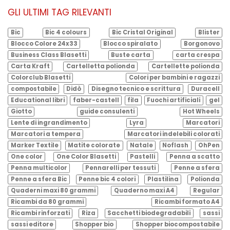
GLI ULTIMI TAG RILEVANTI
Bic
Bic 4 colours
Bic Cristal Original
Blister
Blocco Colore 24x33
Blocco spiralato
Borgonovo
Business Class Blasetti
Buste carta
carta crespa
Carta Kraft
Cartelletta polionda
Cartellette polionda
Colorclub Blasetti
Colori per bambini e ragazzi
compostabile
Didò
Disegno tecnico e scrittura
Duracell
Educational libri
faber-castell
fila
Fuochi artificiali
gel
Giotto
guide consulenti
Hot Wheels
Lente di ingrandimento
Lyra
Marcatori
Marcatori a tempera
Marcatori indelebili colorati
Marker Textile
Matite colorate
Natale
Noflash
OhPen
One color
One Color Blasetti
Pastelli
Penna a scatto
Penna multicolor
Pennarelli per tessuti
Penne a sfera
Penne a sfera Bic
Penne bic 4 colori
Plastilina
Polionda
Quaderni maxi 80 grammi
Quaderno maxi A4
Regular
Ricambi da 80 grammi
Ricambi formato A4
Ricambi rinforzati
Riza
Sacchetti biodegradabili
sassi
sassi editore
Shopper bio
Shopper biocompostabile