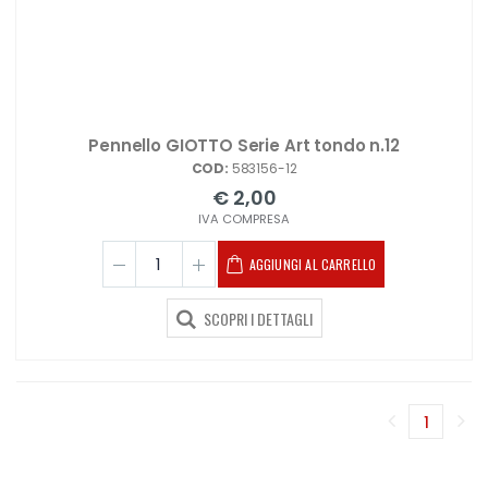
Pennello GIOTTO Serie Art tondo n.12
COD:
583156-12
€ 2,00
IVA COMPRESA
AGGIUNGI AL CARRELLO
SCOPRI I DETTAGLI
1
(corren