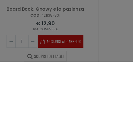
Board Book. Gnawy e la pazienza
COD:
421138-801
€ 12,90
IVA COMPRESA
AGGIUNGI AL CARRELLO
SCOPRI I DETTAGLI