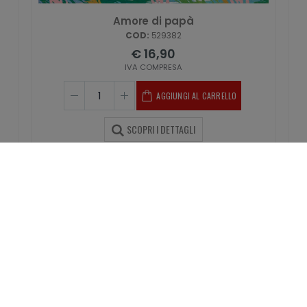
Amore di papà
COD:
529382
€ 16,90
IVA COMPRESA
AGGIUNGI AL CARRELLO
SCOPRI I DETTAGLI