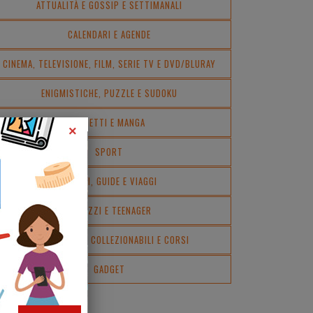
ATTUALITÀ E GOSSIP E SETTIMANALI
CALENDARI E AGENDE
CINEMA, TELEVISIONE, FILM, SERIE TV E DVD/BLURAY
ENIGMISTICHE, PUZZLE E SUDOKU
FUMETTI E MANGA
×
SPORT
LUOGHI, GUIDE E VIAGGI
RAGAZZI E TEENAGER
ENCICLOPEDIE, COLLEZIONABILI E CORSI
GADGET