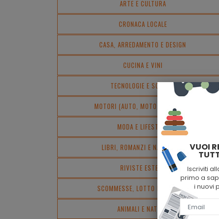
ARTE E CULTURA
CRONACA LOCALE
CASA, ARREDAMENTO E DESIGN
CUCINA E VINI
TECNOLOGIE E SCIENZA
MOTORI (AUTO, MOTO, BARCHE...)
MODA E LIFESTYLE
VUOI R
LIBRI, ROMANZI E NARRATIVA
TUTT
RIVISTE ESTERE
Iscriviti a
primo a sape
i nuovi 
SCOMMESSE, LOTTO E LOTTERIE
ANIMALI E NATURA