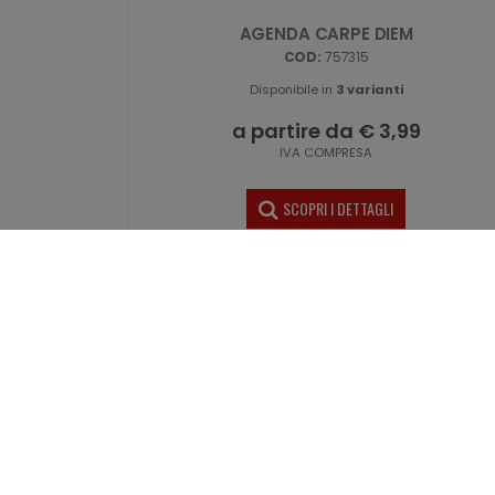
AGENDA CARPE DIEM
COD:
757315
Disponibile in
3 varianti
a partire da € 3,99
IVA COMPRESA
SCOPRI I DETTAGLI