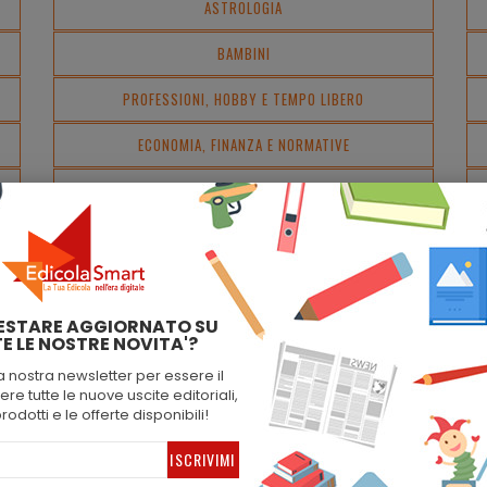
ASTROLOGIA
BAMBINI
PROFESSIONI, HOBBY E TEMPO LIBERO
ECONOMIA, FINANZA E NORMATIVE
FEMMINILI
MUSICA E SPETTACOLO
SALUTE E BENESSERE
ESTARE AGGIORNATO SU
QUOTIDIANI
E LE NOSTRE NOVITA'?
STORIA
lla nostra newsletter per essere il
re tutte le nuove uscite editoriali,
prodotti e le offerte disponibili!
TATUAGGI
PEDAGOGIA