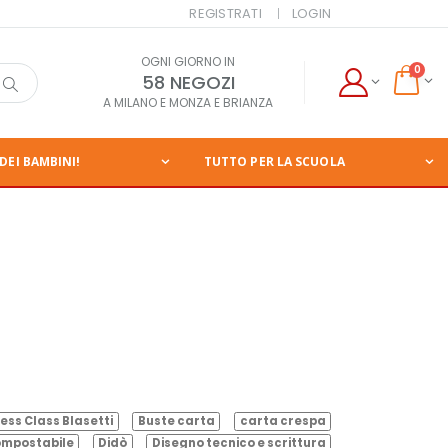
REGISTRATI
LOGIN
OGNI GIORNO IN
0
58 NEGOZI
A MILANO E MONZA E BRIANZA
DEI BAMBINI!
TUTTO PER LA SCUOLA
ess Class Blasetti
Buste carta
carta crespa
mpostabile
Didò
Disegno tecnico e scrittura