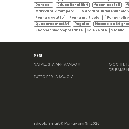
Duracell
Educational libri
faber-castell
f
Marcatori a tempera
Marcatori indelebili color
Penna a scatto
Penna multicolor
Pennarelli p
Quaderno maxi A4
Regular
Ricambi da 80 gr
Shopper biocompostabile
sole 24 ore
Stabilo
MENU
NATALE STA ARRIVANDO !!!
GIOCHI E T
DEI BAMBIN
TUTTO PER LA SCUOLA
Edicola Smart ©
Parravicini Srl
2026