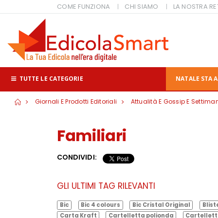
COME FUNZIONA
CHI SIAMO
LA NOSTRA RE
TUTTE LE CATEGORIE
NATALE STA A
Giornali E Prodotti Editoriali
Attualità E Gossip E Settiman
Familiari
CONDIVIDI:
GLI ULTIMI TAG RILEVANTI
Bic
Bic 4 colours
Bic Cristal Original
Blist
Carta Kraft
Cartelletta polionda
Cartellett