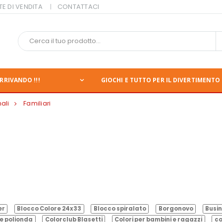
TE DI VENDITA
CONTATTACI
RRIVANDO !!!
GIOCHI E TUTTO PER IL DIVERTIMENTO 
ali
Familiari
er
Blocco Colore 24x33
Blocco spiralato
Borgonovo
Busin
e polionda
Colorclub Blasetti
Colori per bambini e ragazzi
co