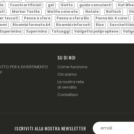
ila
Fuochi artificiali
gel
Giotto
guide consulenti
Hot Whe
ati
Marker Textile
Matite colorate
Natale
Noflash
Oh
er tessuti
Penne a sfera
Penne a sfera Bic
Penne bic 4 colori
ammi
Ricambi formato A4
Ricambi rinforzati
Riza
Sacchetti bi
Superimina
Supermina
Tatuaggi
Valigetta polipropilene
Valig
SU DI NOI
UTTO PER IL DIVERTIMENTO
Come funziona
I!
Chi siamo
La nostra rete
di vendita
Contattaci
ISCRIVITI ALLA NOSTRA NEWSLETTER