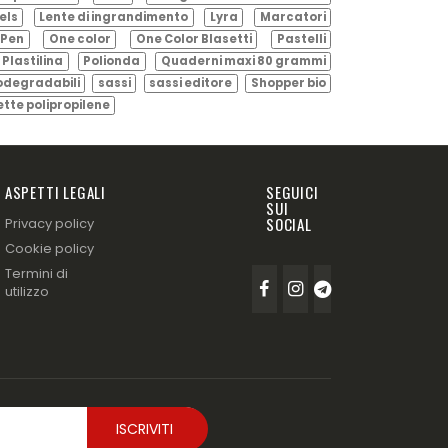
els
Lente di ingrandimento
Lyra
Marcatori
Pen
One color
One Color Blasetti
Pastelli
Plastilina
Polionda
Quaderni maxi 80 grammi
odegradabili
sassi
sassi editore
Shopper bio
ette polipropilene
ASPETTI LEGALI
SEGUICI
SUI
SOCIAL
Privacy policy
Cookie policy
Termini di
utilizzo