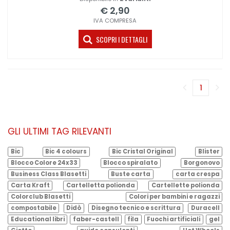
€ 2,90
IVA COMPRESA
SCOPRI I DETTAGLI
1
(corren
GLI ULTIMI TAG RILEVANTI
Bic
Bic 4 colours
Bic Cristal Original
Blister
Blocco Colore 24x33
Blocco spiralato
Borgonovo
Business Class Blasetti
Buste carta
carta crespa
Carta Kraft
Cartelletta polionda
Cartellette polionda
Colorclub Blasetti
Colori per bambini e ragazzi
compostabile
Didò
Disegno tecnico e scrittura
Duracell
Educational libri
faber-castell
fila
Fuochi artificiali
gel