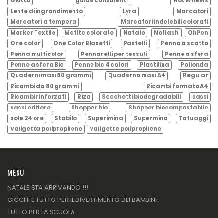
Giotto
guide consulenti
Hot Wheels
Lente di ingrandimento
Lyra
Marcatori
Marcatori a tempera
Marcatori indelebili colorati
Marker Textile
Matite colorate
Natale
Noflash
OhPen
One color
One Color Blasetti
Pastelli
Penna a scatto
Penna multicolor
Pennarelli per tessuti
Penne a sfera
Penne a sfera Bic
Penne bic 4 colori
Plastilina
Polionda
Quaderni maxi 80 grammi
Quaderno maxi A4
Regular
Ricambi da 80 grammi
Ricambi formato A4
Ricambi rinforzati
Riza
Sacchetti biodegradabili
sassi
sassi editore
Shopper bio
Shopper biocompostabile
sole 24 ore
Stabilo
Superimina
Supermina
Tatuaggi
Valigetta polipropilene
Valigette polipropilene
MENU
NATALE STA ARRIVANDO !!!
GIOCHI E TUTTO PER IL DIVERTIMENTO DEI BAMBINI!
TUTTO PER LA SCUOLA