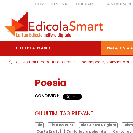
COME FUNZIONA
CHI SIAMO
LA NOSTRA RE
TUTTE LE CATEGORIE
NATALE STA A
Giornali E Prodotti Editoriali
Enciclopedie, Collezionabili 
Poesia
CONDIVIDI:
GLI ULTIMI TAG RILEVANTI
Bic
Bic 4 colours
Bic Cristal Original
Blist
Carta Kraft
Cartelletta polionda
Cartellett