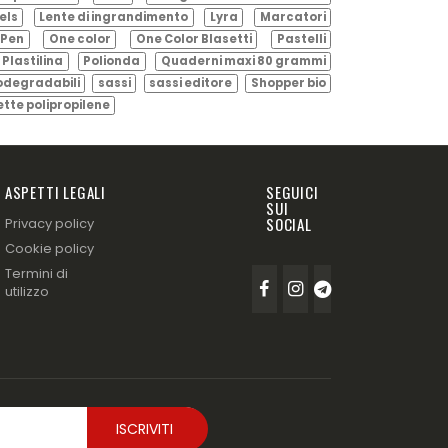
els
Lente di ingrandimento
Lyra
Marcatori
Pen
One color
One Color Blasetti
Pastelli
Plastilina
Polionda
Quaderni maxi 80 grammi
odegradabili
sassi
sassi editore
Shopper bio
ette polipropilene
ASPETTI LEGALI
SEGUICI
SUI
SOCIAL
Privacy policy
Cookie policy
Termini di
utilizzo