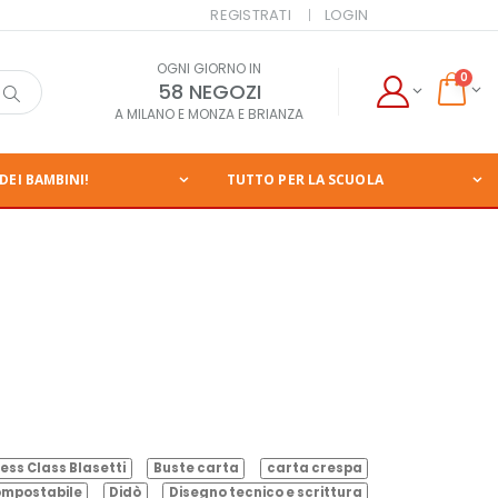
REGISTRATI
LOGIN
OGNI GIORNO IN
0
58 NEGOZI
A MILANO E MONZA E BRIANZA
DEI BAMBINI!
TUTTO PER LA SCUOLA
ess Class Blasetti
Buste carta
carta crespa
mpostabile
Didò
Disegno tecnico e scrittura