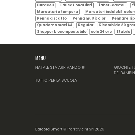
Duracell
Educational libri
faber-castell
f
Marcatori a tempera
Marcatori indelebili color
Penna a scatto
Penna multicolor
Pennarelli p
Quaderno maxi A4
Regular
Ricambi da 80 gr
Shopper biocompostabile
sole 24 ore
Stabilo
MENU
NATALE STA ARRIVANDO !!!
GIOCHI E T
DEI BAMBIN
TUTTO PER LA SCUOLA
Edicola Smart ©
Parravicini Srl
2026