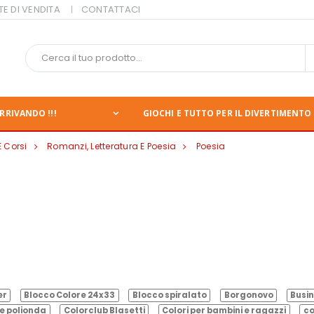
TE DI VENDITA
CONTATTACI
RRIVANDO !!!
GIOCHI E TUTTO PER IL DIVERTIMENTO 
E Corsi
Romanzi, Letteratura E Poesia
Poesia
er
Blocco Colore 24x33
Blocco spiralato
Borgonovo
Busin
e polionda
Colorclub Blasetti
Colori per bambini e ragazzi
co