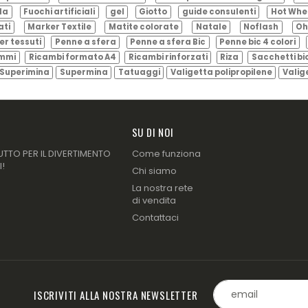
ila
Fuochi artificiali
gel
Giotto
guide consulenti
Hot Whe
ati
Marker Textile
Matite colorate
Natale
Noflash
Oh
er tessuti
Penne a sfera
Penne a sfera Bic
Penne bic 4 colori
ammi
Ricambi formato A4
Ricambi rinforzati
Riza
Sacchetti bi
Superimina
Supermina
Tatuaggi
Valigetta polipropilene
Valig
SU DI NOI
UTTO PER IL DIVERTIMENTO
Come funziona
I!
Chi siamo
La nostra rete
di vendita
Contattaci
ISCRIVITI ALLA NOSTRA NEWSLETTER