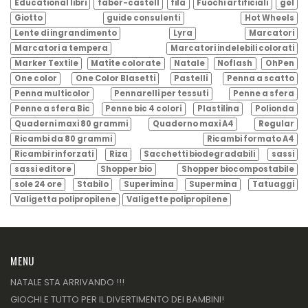
Educational libri
faber-castell
fila
Fuochi artificiali
gel
Giotto
guide consulenti
Hot Wheels
Lente di ingrandimento
Lyra
Marcatori
Marcatori a tempera
Marcatori indelebili colorati
Marker Textile
Matite colorate
Natale
Noflash
OhPen
One color
One Color Blasetti
Pastelli
Penna a scatto
Penna multicolor
Pennarelli per tessuti
Penne a sfera
Penne a sfera Bic
Penne bic 4 colori
Plastilina
Polionda
Quaderni maxi 80 grammi
Quaderno maxi A4
Regular
Ricambi da 80 grammi
Ricambi formato A4
Ricambi rinforzati
Riza
Sacchetti biodegradabili
sassi
sassi editore
Shopper bio
Shopper biocompostabile
sole 24 ore
Stabilo
Superimina
Supermina
Tatuaggi
Valigetta polipropilene
Valigette polipropilene
MENU
NATALE STA ARRIVANDO !!!
GIOCHI E TUTTO PER IL DIVERTIMENTO DEI BAMBINI!