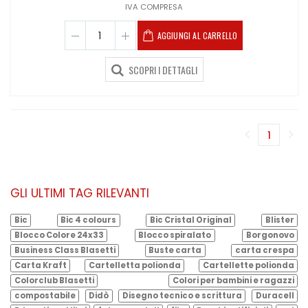
IVA COMPRESA
AGGIUNGI AL CARRELLO
SCOPRI I DETTAGLI
1
(corren
GLI ULTIMI TAG RILEVANTI
Bic
Bic 4 colours
Bic Cristal Original
Blister
Blocco Colore 24x33
Blocco spiralato
Borgonovo
Business Class Blasetti
Buste carta
carta crespa
Carta Kraft
Cartelletta polionda
Cartellette polionda
Colorclub Blasetti
Colori per bambini e ragazzi
compostabile
Didò
Disegno tecnico e scrittura
Duracell