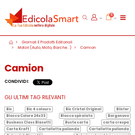
0
Giornali E Prodotti Editoriali
Motori (Auto, Moto, Barche...)
Camion
Camion
CONDIVIDI:
GLI ULTIMI TAG RILEVANTI
Bic
Bic 4 colours
Bic Cristal Original
Blister
Blocco Colore 24x33
Blocco spiralato
Borgonovo
Business Class Blasetti
Buste carta
carta crespa
Carta Kraft
Cartelletta polionda
Cartellette polionda