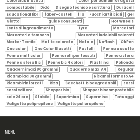
Colorclub Blasetti
Colori per bambini e ragazzi
compostabile
Didò
Disegno tecnico e scrittura
Duracell
Educational libri
faber-castell
fila
Fuochi artificiali
gel
Giotto
guide consulenti
Hot Wheels
Lente di ingrandimento
Lyra
Marcatori
Marcatori a tempera
Marcatori indelebili colorati
Marker Textile
Matite colorate
Natale
Noflash
OhPen
One color
One Color Blasetti
Pastelli
Penna a scatto
Penna multicolor
Pennarelli per tessuti
Penne a sfera
Penne a sfera Bic
Penne bic 4 colori
Plastilina
Polionda
Quaderni maxi 80 grammi
Quaderno maxi A4
Regular
Ricambi da 80 grammi
Ricambi formato A4
Ricambi rinforzati
Riza
Sacchetti biodegradabili
sassi
sassi editore
Shopper bio
Shopper biocompostabile
sole 24 ore
Stabilo
Superimina
Supermina
Tatuaggi
Valigetta polipropilene
Valigette polipropilene
MENU