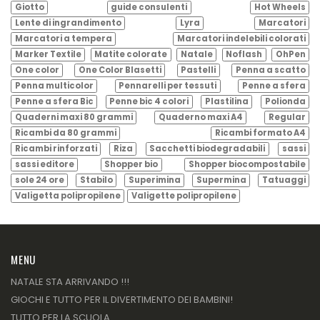
Giotto
guide consulenti
Hot Wheels
Lente di ingrandimento
Lyra
Marcatori
Marcatori a tempera
Marcatori indelebili colorati
Marker Textile
Matite colorate
Natale
Noflash
OhPen
One color
One Color Blasetti
Pastelli
Penna a scatto
Penna multicolor
Pennarelli per tessuti
Penne a sfera
Penne a sfera Bic
Penne bic 4 colori
Plastilina
Polionda
Quaderni maxi 80 grammi
Quaderno maxi A4
Regular
Ricambi da 80 grammi
Ricambi formato A4
Ricambi rinforzati
Riza
Sacchetti biodegradabili
sassi
sassi editore
Shopper bio
Shopper biocompostabile
sole 24 ore
Stabilo
Superimina
Supermina
Tatuaggi
Valigetta polipropilene
Valigette polipropilene
MENU
NATALE STA ARRIVANDO !!!
GIOCHI E TUTTO PER IL DIVERTIMENTO DEI BAMBINI!
TUTTO PER LA SCUOLA