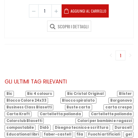
AGGIUNGI AL CARRELLO
SCOPRI I DETTAGLI
1
(corren
GLI ULTIMI TAG RILEVANTI
Bic
Bic 4 colours
Bic Cristal Original
Blister
Blocco Colore 24x33
Blocco spiralato
Borgonovo
Business Class Blasetti
Buste carta
carta crespa
Carta Kraft
Cartelletta polionda
Cartellette polionda
Colorclub Blasetti
Colori per bambini e ragazzi
compostabile
Didò
Disegno tecnico e scrittura
Duracell
Educational libri
faber-castell
fila
Fuochi artificiali
gel