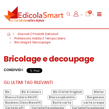
0
Giornali E Prodotti Editoriali
Professioni, Hobby E Tempo Libero
Bricolage E Decoupage
Bricolage e decoupage
CONDIVIDI:
GLI ULTIMI TAG RILEVANTI
Bic
Bic 4 colours
Bic Cristal Original
Blister
Blocco Colore 24x33
Blocco spiralato
Borgonovo
Business Class Blasetti
Buste carta
carta crespa
Carta Kraft
Cartelletta polionda
Cartellette polionda