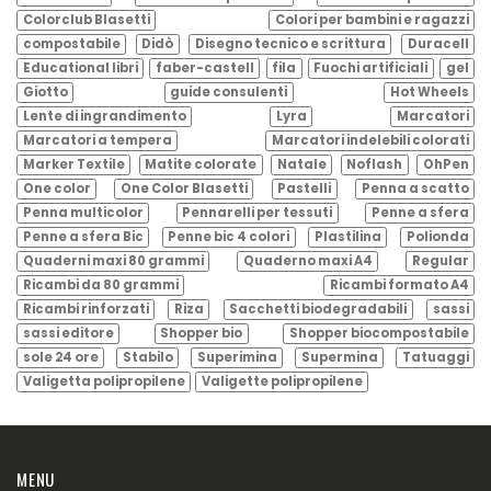
Colorclub Blasetti
Colori per bambini e ragazzi
compostabile
Didò
Disegno tecnico e scrittura
Duracell
Educational libri
faber-castell
fila
Fuochi artificiali
gel
Giotto
guide consulenti
Hot Wheels
Lente di ingrandimento
Lyra
Marcatori
Marcatori a tempera
Marcatori indelebili colorati
Marker Textile
Matite colorate
Natale
Noflash
OhPen
One color
One Color Blasetti
Pastelli
Penna a scatto
Penna multicolor
Pennarelli per tessuti
Penne a sfera
Penne a sfera Bic
Penne bic 4 colori
Plastilina
Polionda
Quaderni maxi 80 grammi
Quaderno maxi A4
Regular
Ricambi da 80 grammi
Ricambi formato A4
Ricambi rinforzati
Riza
Sacchetti biodegradabili
sassi
sassi editore
Shopper bio
Shopper biocompostabile
sole 24 ore
Stabilo
Superimina
Supermina
Tatuaggi
Valigetta polipropilene
Valigette polipropilene
MENU