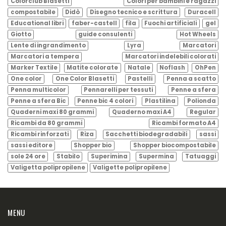
Colorclub Blasetti
Colori per bambini e ragazzi
compostabile
Didò
Disegno tecnico e scrittura
Duracell
Educational libri
faber-castell
fila
Fuochi artificiali
gel
Giotto
guide consulenti
Hot Wheels
Lente di ingrandimento
Lyra
Marcatori
Marcatori a tempera
Marcatori indelebili colorati
Marker Textile
Matite colorate
Natale
Noflash
OhPen
One color
One Color Blasetti
Pastelli
Penna a scatto
Penna multicolor
Pennarelli per tessuti
Penne a sfera
Penne a sfera Bic
Penne bic 4 colori
Plastilina
Polionda
Quaderni maxi 80 grammi
Quaderno maxi A4
Regular
Ricambi da 80 grammi
Ricambi formato A4
Ricambi rinforzati
Riza
Sacchetti biodegradabili
sassi
sassi editore
Shopper bio
Shopper biocompostabile
sole 24 ore
Stabilo
Superimina
Supermina
Tatuaggi
Valigetta polipropilene
Valigette polipropilene
MENU