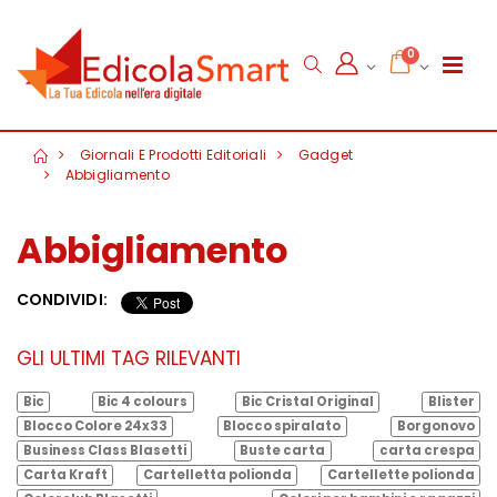
0
Giornali E Prodotti Editoriali
Gadget
Abbigliamento
Abbigliamento
CONDIVIDI:
GLI ULTIMI TAG RILEVANTI
Bic
Bic 4 colours
Bic Cristal Original
Blister
Blocco Colore 24x33
Blocco spiralato
Borgonovo
Business Class Blasetti
Buste carta
carta crespa
Carta Kraft
Cartelletta polionda
Cartellette polionda