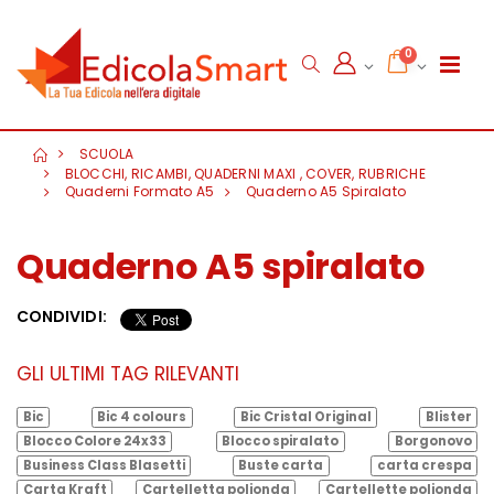
0
SCUOLA
BLOCCHI, RICAMBI, QUADERNI MAXI , COVER, RUBRICHE
Quaderni Formato A5
Quaderno A5 Spiralato
Quaderno A5 spiralato
CONDIVIDI:
GLI ULTIMI TAG RILEVANTI
Bic
Bic 4 colours
Bic Cristal Original
Blister
Blocco Colore 24x33
Blocco spiralato
Borgonovo
Business Class Blasetti
Buste carta
carta crespa
Carta Kraft
Cartelletta polionda
Cartellette polionda