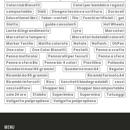
Colorclub Blasetti
Colori per bambini e ragazzi
compostabile
Didò
Disegno tecnico e scrittura
Duracell
Educational libri
faber-castell
fila
Fuochi artificiali
gel
Giotto
guide consulenti
Hot Wheels
Lente di ingrandimento
Lyra
Marcatori
Marcatori a tempera
Marcatori indelebili colorati
Marker Textile
Matite colorate
Natale
Noflash
OhPen
One color
One Color Blasetti
Pastelli
Penna a scatto
Penna multicolor
Pennarelli per tessuti
Penne a sfera
Penne a sfera Bic
Penne bic 4 colori
Plastilina
Polionda
Quaderni maxi 80 grammi
Quaderno maxi A4
Regular
Ricambi da 80 grammi
Ricambi formato A4
Ricambi rinforzati
Riza
Sacchetti biodegradabili
sassi
sassi editore
Shopper bio
Shopper biocompostabile
sole 24 ore
Stabilo
Superimina
Supermina
Tatuaggi
Valigetta polipropilene
Valigette polipropilene
MENU