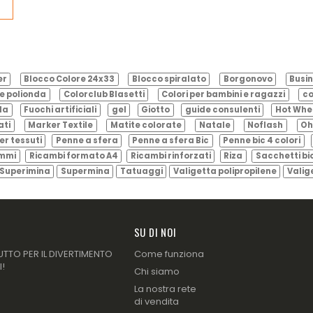
er
Blocco Colore 24x33
Blocco spiralato
Borgonovo
Busin
e polionda
Colorclub Blasetti
Colori per bambini e ragazzi
co
ila
Fuochi artificiali
gel
Giotto
guide consulenti
Hot Whe
ati
Marker Textile
Matite colorate
Natale
Noflash
Oh
er tessuti
Penne a sfera
Penne a sfera Bic
Penne bic 4 colori
ammi
Ricambi formato A4
Ricambi rinforzati
Riza
Sacchetti bi
Superimina
Supermina
Tatuaggi
Valigetta polipropilene
Valig
SU DI NOI
UTTO PER IL DIVERTIMENTO
Come funziona
I!
Chi siamo
La nostra rete
di vendita