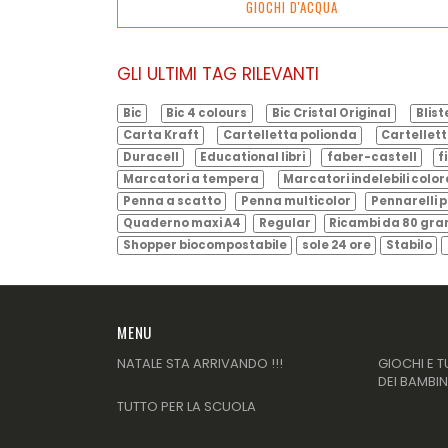
GIOCHI D'ACQUA
GLI ULTIMI TAG RILEVANTI
Bic
Bic 4 colours
Bic Cristal Original
Blist
Carta Kraft
Cartelletta polionda
Cartellett
Duracell
Educational libri
faber-castell
f
Marcatori a tempera
Marcatori indelebili color
Penna a scatto
Penna multicolor
Pennarelli p
Quaderno maxi A4
Regular
Ricambi da 80 gr
Shopper biocompostabile
sole 24 ore
Stabilo
MENU
NATALE STA ARRIVANDO !!!
GIOCHI E T
DEI BAMBIN
TUTTO PER LA SCUOLA