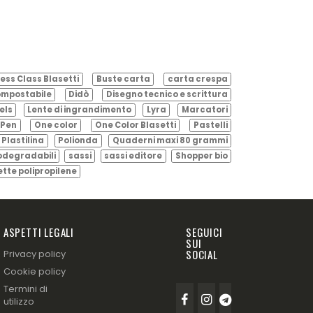
ess Class Blasetti
Buste carta
carta crespa
mpostabile
Didò
Disegno tecnico e scrittura
els
Lente di ingrandimento
Lyra
Marcatori
Pen
One color
One Color Blasetti
Pastelli
Plastilina
Polionda
Quaderni maxi 80 grammi
odegradabili
sassi
sassi editore
Shopper bio
ette polipropilene
ASPETTI LEGALI
SEGUICI
SUI
SOCIAL
Privacy policy
Cookie policy
Termini di
utilizzo