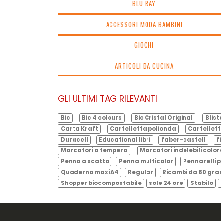
BLU RAY
ACCESSORI MODA BAMBINI
GIOCHI
ARTICOLI DA CUCINA
GLI ULTIMI TAG RILEVANTI
Bic
Bic 4 colours
Bic Cristal Original
Blist
Carta Kraft
Cartelletta polionda
Cartellett
Duracell
Educational libri
faber-castell
f
Marcatori a tempera
Marcatori indelebili color
Penna a scatto
Penna multicolor
Pennarelli p
Quaderno maxi A4
Regular
Ricambi da 80 gr
Shopper biocompostabile
sole 24 ore
Stabilo