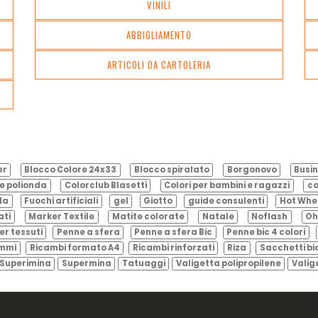
VINILI
ABBIGLIAMENTO
ARTICOLI DA CARTOLERIA
er
Blocco Colore 24x33
Blocco spiralato
Borgonovo
Busin
e polionda
Colorclub Blasetti
Colori per bambini e ragazzi
co
ila
Fuochi artificiali
gel
Giotto
guide consulenti
Hot Whe
ati
Marker Textile
Matite colorate
Natale
Noflash
Oh
er tessuti
Penne a sfera
Penne a sfera Bic
Penne bic 4 colori
ammi
Ricambi formato A4
Ricambi rinforzati
Riza
Sacchetti bi
Superimina
Supermina
Tatuaggi
Valigetta polipropilene
Valig