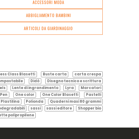
ACCESSORI MODA
ABBIGLIAMENTO BAMBINI
ARTICOLI DA GIARDINAGGIO
ess Class Blasetti
Buste carta
carta crespa
mpostabile
Didò
Disegno tecnico e scrittura
els
Lente di ingrandimento
Lyra
Marcatori
Pen
One color
One Color Blasetti
Pastelli
Plastilina
Polionda
Quaderni maxi 80 grammi
odegradabili
sassi
sassi editore
Shopper bio
ette polipropilene