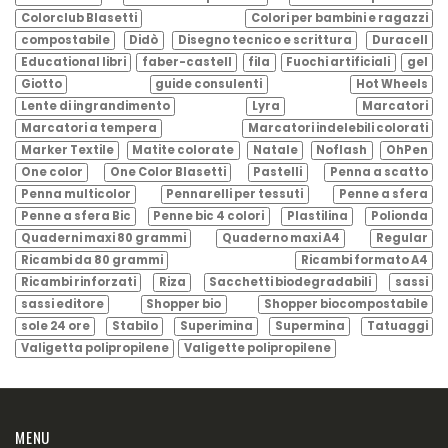
Colorclub Blasetti
Colori per bambini e ragazzi
compostabile
Didò
Disegno tecnico e scrittura
Duracell
Educational libri
faber-castell
fila
Fuochi artificiali
gel
Giotto
guide consulenti
Hot Wheels
Lente di ingrandimento
Lyra
Marcatori
Marcatori a tempera
Marcatori indelebili colorati
Marker Textile
Matite colorate
Natale
Noflash
OhPen
One color
One Color Blasetti
Pastelli
Penna a scatto
Penna multicolor
Pennarelli per tessuti
Penne a sfera
Penne a sfera Bic
Penne bic 4 colori
Plastilina
Polionda
Quaderni maxi 80 grammi
Quaderno maxi A4
Regular
Ricambi da 80 grammi
Ricambi formato A4
Ricambi rinforzati
Riza
Sacchetti biodegradabili
sassi
sassi editore
Shopper bio
Shopper biocompostabile
sole 24 ore
Stabilo
Superimina
Supermina
Tatuaggi
Valigetta polipropilene
Valigette polipropilene
MENU