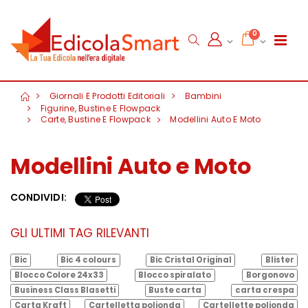
0
Giornali E Prodotti Editoriali
Bambini
Figurine, Bustine E Flowpack
Carte, Bustine E Flowpack
Modellini Auto E Moto
Modellini Auto e Moto
CONDIVIDI:
GLI ULTIMI TAG RILEVANTI
Bic
Bic 4 colours
Bic Cristal Original
Blister
Blocco Colore 24x33
Blocco spiralato
Borgonovo
Business Class Blasetti
Buste carta
carta crespa
Carta Kraft
Cartelletta polionda
Cartellette polionda