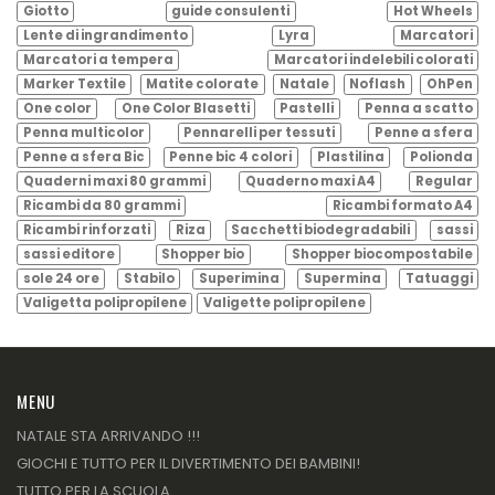
Giotto
guide consulenti
Hot Wheels
Lente di ingrandimento
Lyra
Marcatori
Marcatori a tempera
Marcatori indelebili colorati
Marker Textile
Matite colorate
Natale
Noflash
OhPen
One color
One Color Blasetti
Pastelli
Penna a scatto
Penna multicolor
Pennarelli per tessuti
Penne a sfera
Penne a sfera Bic
Penne bic 4 colori
Plastilina
Polionda
Quaderni maxi 80 grammi
Quaderno maxi A4
Regular
Ricambi da 80 grammi
Ricambi formato A4
Ricambi rinforzati
Riza
Sacchetti biodegradabili
sassi
sassi editore
Shopper bio
Shopper biocompostabile
sole 24 ore
Stabilo
Superimina
Supermina
Tatuaggi
Valigetta polipropilene
Valigette polipropilene
MENU
NATALE STA ARRIVANDO !!!
GIOCHI E TUTTO PER IL DIVERTIMENTO DEI BAMBINI!
TUTTO PER LA SCUOLA