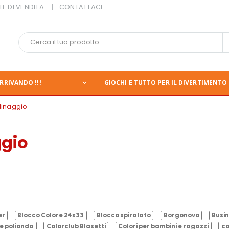
TE DI VENDITA
CONTATTACI
RRIVANDO !!!
GIOCHI E TUTTO PER IL DIVERTIMENTO 
rdinaggio
ggio
er
Blocco Colore 24x33
Blocco spiralato
Borgonovo
Busin
e polionda
Colorclub Blasetti
Colori per bambini e ragazzi
co