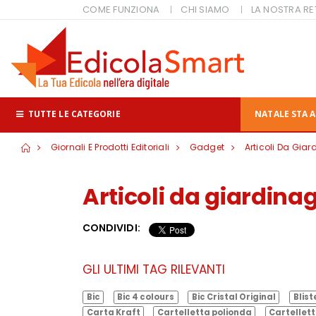
COME FUNZIONA
CHI SIAMO
LA NOSTRA RE
TUTTE LE CATEGORIE
NATALE STA A
Giornali E Prodotti Editoriali
Gadget
Articoli Da Gia
Articoli da giardina
CONDIVIDI:
GLI ULTIMI TAG RILEVANTI
Bic
Bic 4 colours
Bic Cristal Original
Blist
Carta Kraft
Cartelletta polionda
Cartellett