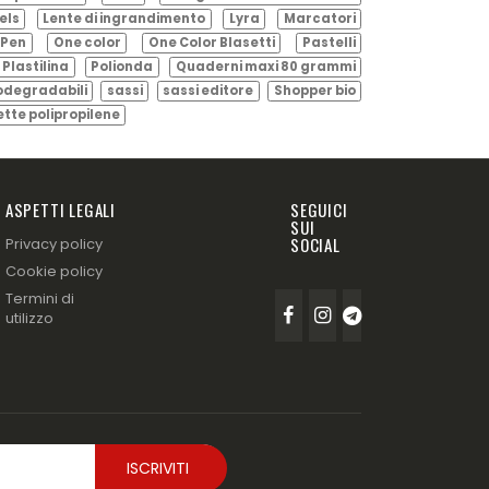
els
Lente di ingrandimento
Lyra
Marcatori
Pen
One color
One Color Blasetti
Pastelli
Plastilina
Polionda
Quaderni maxi 80 grammi
odegradabili
sassi
sassi editore
Shopper bio
ette polipropilene
ASPETTI LEGALI
SEGUICI
SUI
SOCIAL
Privacy policy
Cookie policy
Termini di
utilizzo