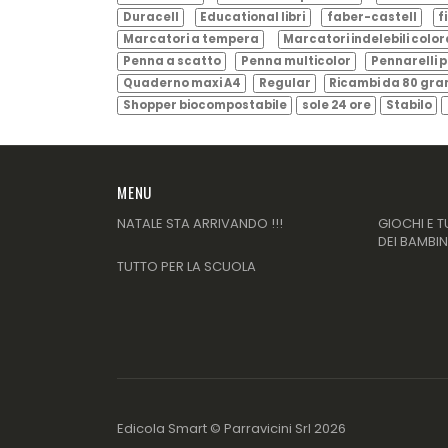
Duracell
Educational libri
faber-castell
f
Marcatori a tempera
Marcatori indelebili color
Penna a scatto
Penna multicolor
Pennarelli p
Quaderno maxi A4
Regular
Ricambi da 80 gr
Shopper biocompostabile
sole 24 ore
Stabilo
MENU
NATALE STA ARRIVANDO !!!
GIOCHI E T
DEI BAMBIN
TUTTO PER LA SCUOLA
Edicola Smart ©
Parravicini Srl
2026