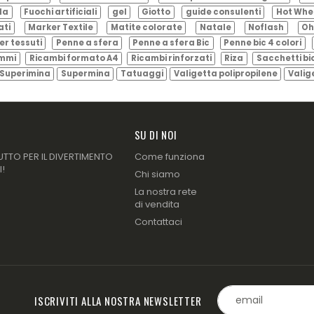
ila
Fuochi artificiali
gel
Giotto
guide consulenti
Hot Whe
ati
Marker Textile
Matite colorate
Natale
Noflash
Oh
er tessuti
Penne a sfera
Penne a sfera Bic
Penne bic 4 colori
ammi
Ricambi formato A4
Ricambi rinforzati
Riza
Sacchetti bi
Superimina
Supermina
Tatuaggi
Valigetta polipropilene
Valig
SU DI NOI
UTTO PER IL DIVERTIMENTO
Come funziona
I!
Chi siamo
La nostra rete
di vendita
Contattaci
ISCRIVITI ALLA NOSTRA NEWSLETTER