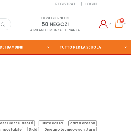
REGISTRATI
LOGIN
OGNI GIORNO IN
0
58 NEGOZI
A MILANO E MONZA E BRIANZA
DEI BAMBINI!
TUTTO PER LA SCUOLA
ess Class Blasetti
Buste carta
carta crespa
mpostabile
Didò
Disegno tecnico e scrittura