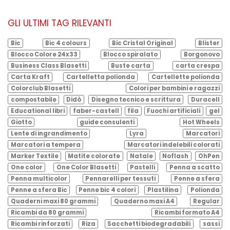
GLI ULTIMI TAG RILEVANTI
Bic
Bic 4 colours
Bic Cristal Original
Blister
Blocco Colore 24x33
Blocco spiralato
Borgonovo
Business Class Blasetti
Buste carta
carta crespa
Carta Kraft
Cartelletta polionda
Cartellette polionda
Colorclub Blasetti
Colori per bambini e ragazzi
compostabile
Didò
Disegno tecnico e scrittura
Duracell
Educational libri
faber-castell
fila
Fuochi artificiali
gel
Giotto
guide consulenti
Hot Wheels
Lente di ingrandimento
Lyra
Marcatori
Marcatori a tempera
Marcatori indelebili colorati
Marker Textile
Matite colorate
Natale
Noflash
OhPen
One color
One Color Blasetti
Pastelli
Penna a scatto
Penna multicolor
Pennarelli per tessuti
Penne a sfera
Penne a sfera Bic
Penne bic 4 colori
Plastilina
Polionda
Quaderni maxi 80 grammi
Quaderno maxi A4
Regular
Ricambi da 80 grammi
Ricambi formato A4
Ricambi rinforzati
Riza
Sacchetti biodegradabili
sassi