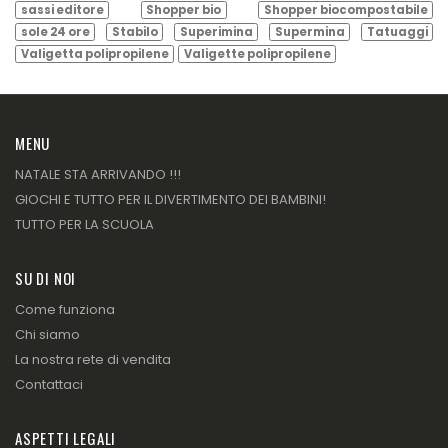
sassi editore
Shopper bio
Shopper biocompostabile
sole 24 ore
Stabilo
Superimina
Supermina
Tatuaggi
Valigetta polipropilene
Valigette polipropilene
MENU
NATALE STA ARRIVANDO !!!
GIOCHI E TUTTO PER IL DIVERTIMENTO DEI BAMBINI!
TUTTO PER LA SCUOLA
SU DI NOI
Come funziona
Chi siamo
La nostra rete di vendita
Contattaci
ASPETTI LEGALI