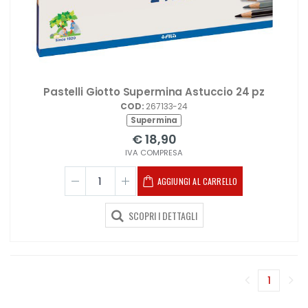
Pastelli Giotto Supermina Astuccio 24 pz
COD:
267133-24
Supermina
€ 18,90
IVA COMPRESA
AGGIUNGI AL CARRELLO
SCOPRI I DETTAGLI
1
(corren