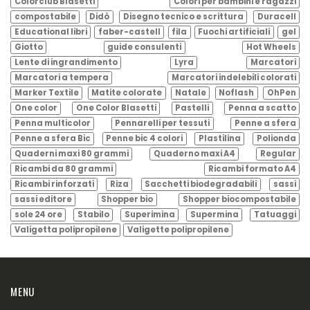
Colorclub Blasetti
Colori per bambini e ragazzi
compostabile
Didò
Disegno tecnico e scrittura
Duracell
Educational libri
faber-castell
fila
Fuochi artificiali
gel
Giotto
guide consulenti
Hot Wheels
Lente di ingrandimento
Lyra
Marcatori
Marcatori a tempera
Marcatori indelebili colorati
Marker Textile
Matite colorate
Natale
Noflash
OhPen
One color
One Color Blasetti
Pastelli
Penna a scatto
Penna multicolor
Pennarelli per tessuti
Penne a sfera
Penne a sfera Bic
Penne bic 4 colori
Plastilina
Polionda
Quaderni maxi 80 grammi
Quaderno maxi A4
Regular
Ricambi da 80 grammi
Ricambi formato A4
Ricambi rinforzati
Riza
Sacchetti biodegradabili
sassi
sassi editore
Shopper bio
Shopper biocompostabile
sole 24 ore
Stabilo
Superimina
Supermina
Tatuaggi
Valigetta polipropilene
Valigette polipropilene
MENU