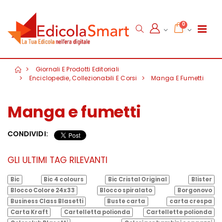
0
Giornali E Prodotti Editoriali
Enciclopedie, Collezionabili E Corsi
Manga E Fumetti
Manga e fumetti
CONDIVIDI:
GLI ULTIMI TAG RILEVANTI
Bic
Bic 4 colours
Bic Cristal Original
Blister
Blocco Colore 24x33
Blocco spiralato
Borgonovo
Business Class Blasetti
Buste carta
carta crespa
Carta Kraft
Cartelletta polionda
Cartellette polionda