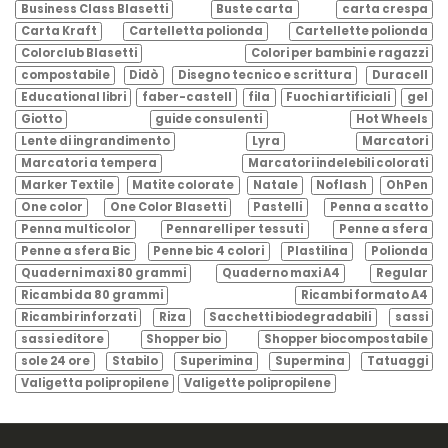
Business Class Blasetti
Buste carta
carta crespa
Carta Kraft
Cartelletta polionda
Cartellette polionda
Colorclub Blasetti
Colori per bambini e ragazzi
compostabile
Didò
Disegno tecnico e scrittura
Duracell
Educational libri
faber-castell
fila
Fuochi artificiali
gel
Giotto
guide consulenti
Hot Wheels
Lente di ingrandimento
Lyra
Marcatori
Marcatori a tempera
Marcatori indelebili colorati
Marker Textile
Matite colorate
Natale
Noflash
OhPen
One color
One Color Blasetti
Pastelli
Penna a scatto
Penna multicolor
Pennarelli per tessuti
Penne a sfera
Penne a sfera Bic
Penne bic 4 colori
Plastilina
Polionda
Quaderni maxi 80 grammi
Quaderno maxi A4
Regular
Ricambi da 80 grammi
Ricambi formato A4
Ricambi rinforzati
Riza
Sacchetti biodegradabili
sassi
sassi editore
Shopper bio
Shopper biocompostabile
sole 24 ore
Stabilo
Superimina
Supermina
Tatuaggi
Valigetta polipropilene
Valigette polipropilene