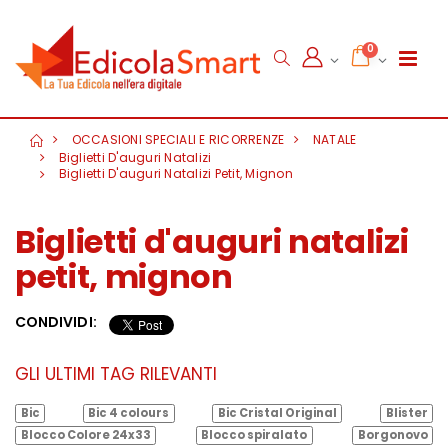
0
OCCASIONI SPECIALI E RICORRENZE
NATALE
Biglietti D'auguri Natalizi
Biglietti D'auguri Natalizi Petit, Mignon
Biglietti d'auguri natalizi
petit, mignon
CONDIVIDI:
GLI ULTIMI TAG RILEVANTI
Bic
Bic 4 colours
Bic Cristal Original
Blister
Blocco Colore 24x33
Blocco spiralato
Borgonovo