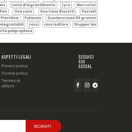
els
Lente di ingrandimento
Lyra
Marcatori
Pen
One color
One Color Blasetti
Pastelli
Plastilina
Polionda
Quaderni maxi 80 grammi
odegradabili
sassi
sassi editore
Shopper bio
ette polipropilene
ASPETTI LEGALI
SEGUICI
SUI
SOCIAL
Privacy policy
Cookie policy
Termini di
utilizzo