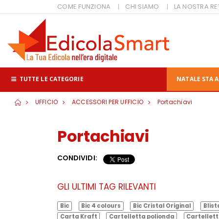
COME FUNZIONA
CHI SIAMO
LA NOSTRA RE
TUTTE LE CATEGORIE
NATALE STA A
UFFICIO
ACCESSORI PER UFFICIO
Portachiavi
Portachiavi
CONDIVIDI:
GLI ULTIMI TAG RILEVANTI
Bic
Bic 4 colours
Bic Cristal Original
Blist
Carta Kraft
Cartelletta polionda
Cartellett