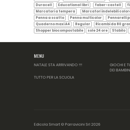
Duracell
Educational libri
faber-castell
f
Marcatori a tempera
Marcatori indelebili color
Penna a scatto
Penna multicolor
Pennarelli p
Quaderno maxi A4
Regular
Ricambi da 80 gr
Shopper biocompostabile
sole 24 ore
Stabilo
MENU
NATALE STA ARRIVANDO !!!
GIOCHI E T
DEI BAMBIN
TUTTO PER LA SCUOLA
Edicola Smart ©
Parravicini Srl
2026