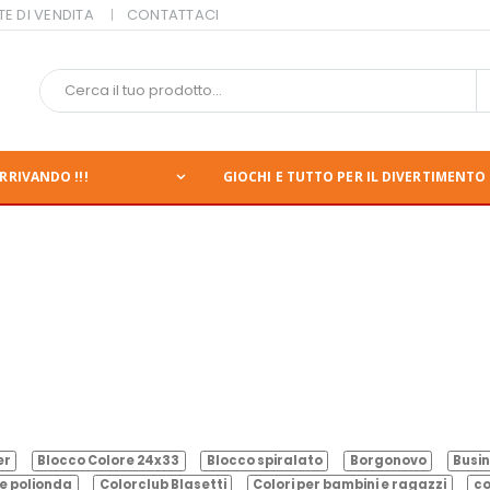
TE DI VENDITA
CONTATTACI
RRIVANDO !!!
GIOCHI E TUTTO PER IL DIVERTIMENTO 
er
Blocco Colore 24x33
Blocco spiralato
Borgonovo
Busin
e polionda
Colorclub Blasetti
Colori per bambini e ragazzi
co