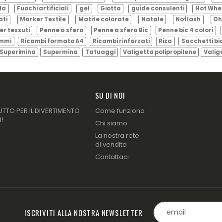
ila
Fuochi artificiali
gel
Giotto
guide consulenti
Hot Whe
ati
Marker Textile
Matite colorate
Natale
Noflash
Oh
er tessuti
Penne a sfera
Penne a sfera Bic
Penne bic 4 colori
ammi
Ricambi formato A4
Ricambi rinforzati
Riza
Sacchetti bi
Superimina
Supermina
Tatuaggi
Valigetta polipropilene
Valig
SU DI NOI
UTTO PER IL DIVERTIMENTO
Come funziona
I!
Chi siamo
La nostra rete
di vendita
Contattaci
ISCRIVITI ALLA NOSTRA NEWSLETTER