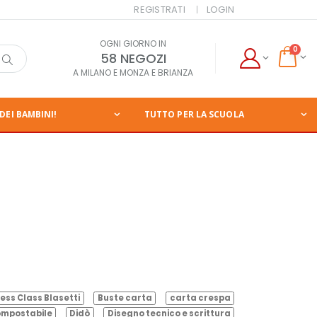
REGISTRATI
LOGIN
OGNI GIORNO IN
0
58 NEGOZI
A MILANO E MONZA E BRIANZA
DEI BAMBINI!
TUTTO PER LA SCUOLA
ess Class Blasetti
Buste carta
carta crespa
mpostabile
Didò
Disegno tecnico e scrittura