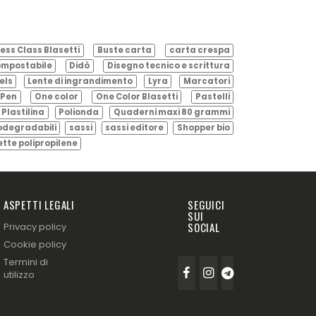
ess Class Blasetti
Buste carta
carta crespa
mpostabile
Didò
Disegno tecnico e scrittura
els
Lente di ingrandimento
Lyra
Marcatori
Pen
One color
One Color Blasetti
Pastelli
Plastilina
Polionda
Quaderni maxi 80 grammi
odegradabili
sassi
sassi editore
Shopper bio
ette polipropilene
ASPETTI LEGALI
SEGUICI
SUI
SOCIAL
Privacy policy
Cookie policy
Termini di
utilizzo