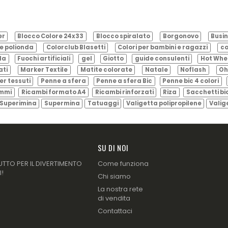
er
Blocco Colore 24x33
Blocco spiralato
Borgonovo
Busin
e polionda
Colorclub Blasetti
Colori per bambini e ragazzi
co
ila
Fuochi artificiali
gel
Giotto
guide consulenti
Hot Whe
ati
Marker Textile
Matite colorate
Natale
Noflash
Oh
er tessuti
Penne a sfera
Penne a sfera Bic
Penne bic 4 colori
ammi
Ricambi formato A4
Ricambi rinforzati
Riza
Sacchetti bi
Superimina
Supermina
Tatuaggi
Valigetta polipropilene
Valig
SU DI NOI
UTTO PER IL DIVERTIMENTO
Come funziona
I!
Chi siamo
La nostra rete
di vendita
Contattaci