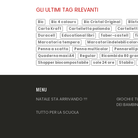
GLI ULTIMI TAG RILEVANTI
Bic
Bic 4 colours
Bic Cristal Original
Blist
Carta Kraft
Cartelletta polionda
Cartellett
Duracell
Educational libri
faber-castell
f
Marcatori a tempera
Marcatori indelebili color
Penna a scatto
Penna multicolor
Pennarelli p
Quaderno maxi A4
Regular
Ricambi da 80 gr
Shopper biocompostabile
sole 24 ore
Stabilo
MENU
NATALE STA ARRIVANDO !!!
GIOCHI E T
DEI BAMBIN
TUTTO PER LA SCUOLA