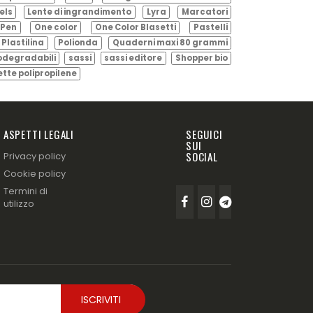
els
Lente di ingrandimento
Lyra
Marcatori
Pen
One color
One Color Blasetti
Pastelli
Plastilina
Polionda
Quaderni maxi 80 grammi
odegradabili
sassi
sassi editore
Shopper bio
ette polipropilene
ASPETTI LEGALI
SEGUICI
SUI
SOCIAL
Privacy policy
Cookie policy
Termini di
utilizzo