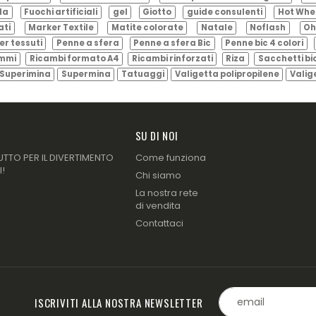
ila
Fuochi artificiali
gel
Giotto
guide consulenti
Hot Whe
ati
Marker Textile
Matite colorate
Natale
Noflash
Oh
er tessuti
Penne a sfera
Penne a sfera Bic
Penne bic 4 colori
ammi
Ricambi formato A4
Ricambi rinforzati
Riza
Sacchetti bi
Superimina
Supermina
Tatuaggi
Valigetta polipropilene
Valig
SU DI NOI
UTTO PER IL DIVERTIMENTO
Come funziona
I!
Chi siamo
La nostra rete
di vendita
Contattaci
ISCRIVITI ALLA NOSTRA NEWSLETTER