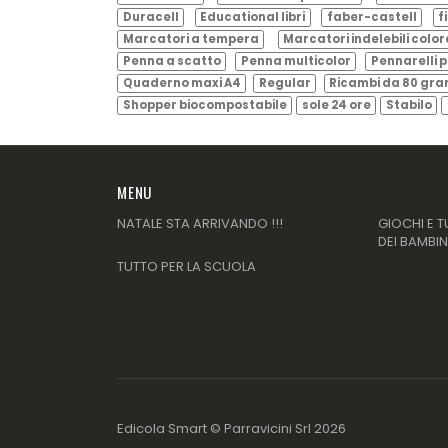
Duracell
Educational libri
faber-castell
f
Marcatori a tempera
Marcatori indelebili color
Penna a scatto
Penna multicolor
Pennarelli p
Quaderno maxi A4
Regular
Ricambi da 80 gr
Shopper biocompostabile
sole 24 ore
Stabilo
MENU
NATALE STA ARRIVANDO !!!
GIOCHI E T
DEI BAMBIN
TUTTO PER LA SCUOLA
Edicola Smart ©
Parravicini Srl
2026