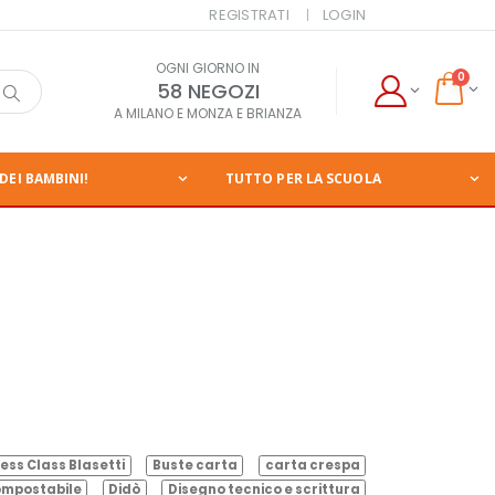
REGISTRATI
LOGIN
OGNI GIORNO IN
0
58 NEGOZI
A MILANO E MONZA E BRIANZA
DEI BAMBINI!
TUTTO PER LA SCUOLA
ess Class Blasetti
Buste carta
carta crespa
mpostabile
Didò
Disegno tecnico e scrittura