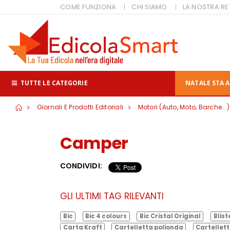
COME FUNZIONA
CHI SIAMO
LA NOSTRA RE
TUTTE LE CATEGORIE
NATALE STA A
Giornali E Prodotti Editoriali
Motori (Auto, Moto, Barche...)
Camper
CONDIVIDI:
GLI ULTIMI TAG RILEVANTI
Bic
Bic 4 colours
Bic Cristal Original
Blist
Carta Kraft
Cartelletta polionda
Cartellett