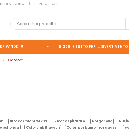
TE DI VENDITA
CONTATTACI
RRIVANDO !!!
GIOCHI E TUTTO PER IL DIVERTIMENTO 
Camper
er
Blocco Colore 24x33
Blocco spiralato
Borgonovo
Busin
e polionda
Colorclub Blasetti
Colori per bambini e ragazzi
co