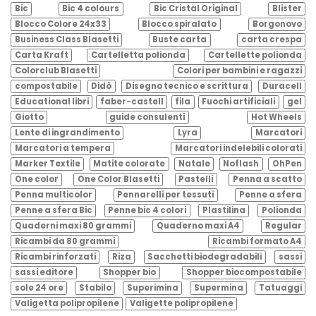
Bic
Bic 4 colours
Bic Cristal Original
Blister
Blocco Colore 24x33
Blocco spiralato
Borgonovo
Business Class Blasetti
Buste carta
carta crespa
Carta Kraft
Cartelletta polionda
Cartellette polionda
Colorclub Blasetti
Colori per bambini e ragazzi
compostabile
Didò
Disegno tecnico e scrittura
Duracell
Educational libri
faber-castell
fila
Fuochi artificiali
gel
Giotto
guide consulenti
Hot Wheels
Lente di ingrandimento
Lyra
Marcatori
Marcatori a tempera
Marcatori indelebili colorati
Marker Textile
Matite colorate
Natale
Noflash
OhPen
One color
One Color Blasetti
Pastelli
Penna a scatto
Penna multicolor
Pennarelli per tessuti
Penne a sfera
Penne a sfera Bic
Penne bic 4 colori
Plastilina
Polionda
Quaderni maxi 80 grammi
Quaderno maxi A4
Regular
Ricambi da 80 grammi
Ricambi formato A4
Ricambi rinforzati
Riza
Sacchetti biodegradabili
sassi
sassi editore
Shopper bio
Shopper biocompostabile
sole 24 ore
Stabilo
Superimina
Supermina
Tatuaggi
Valigetta polipropilene
Valigette polipropilene