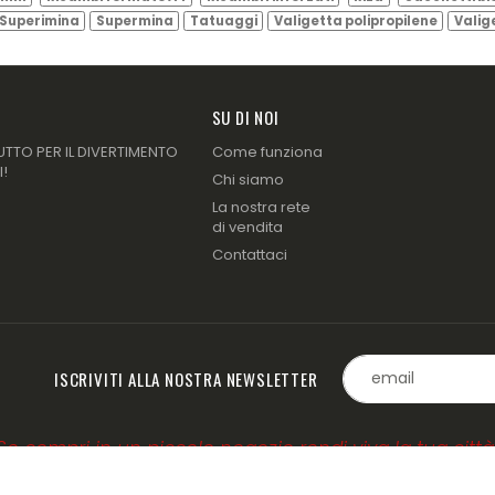
Superimina
Supermina
Tatuaggi
Valigetta polipropilene
Valig
SU DI NOI
UTTO PER IL DIVERTIMENTO
Come funziona
I!
Chi siamo
La nostra rete
di vendita
Contattaci
ISCRIVITI ALLA NOSTRA NEWSLETTER
Se compri in un piccolo negozio rendi viva la tua città