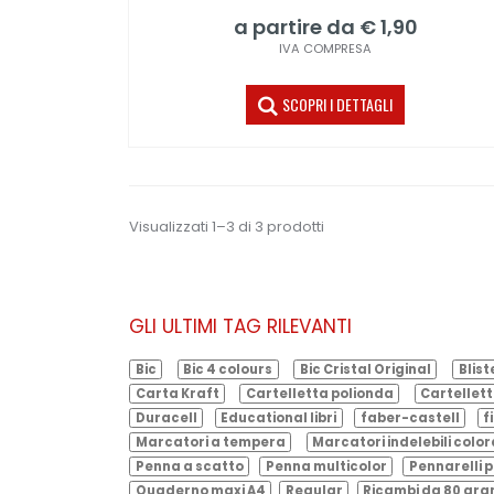
a partire da € 1,90
IVA COMPRESA
SCOPRI I DETTAGLI
Visualizzati 1–3 di 3 prodotti
GLI ULTIMI TAG RILEVANTI
Bic
Bic 4 colours
Bic Cristal Original
Blist
Carta Kraft
Cartelletta polionda
Cartellett
Duracell
Educational libri
faber-castell
f
Marcatori a tempera
Marcatori indelebili color
Penna a scatto
Penna multicolor
Pennarelli p
Quaderno maxi A4
Regular
Ricambi da 80 gr