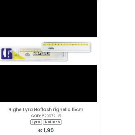
Righe Lyra Noflash righello 15cm
COD:
529972-15
Lyra
Noflash
€ 1,90