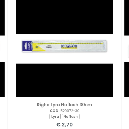
Righe Lyra Noflash 30cm
COD:
529972-30
Lyra
Noflash
€ 2,70