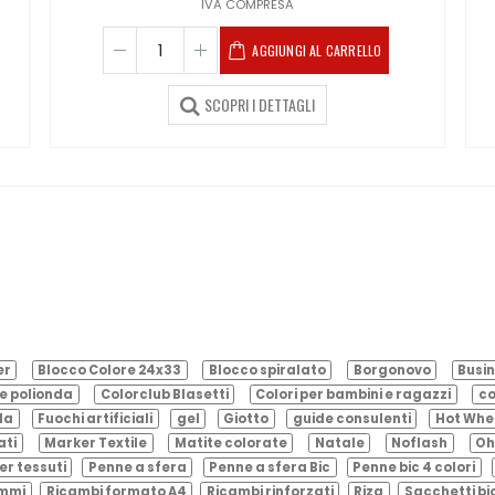
IVA COMPRESA
AGGIUNGI AL CARRELLO
SCOPRI I DETTAGLI
er
Blocco Colore 24x33
Blocco spiralato
Borgonovo
Busin
e polionda
Colorclub Blasetti
Colori per bambini e ragazzi
co
ila
Fuochi artificiali
gel
Giotto
guide consulenti
Hot Whe
ati
Marker Textile
Matite colorate
Natale
Noflash
Oh
er tessuti
Penne a sfera
Penne a sfera Bic
Penne bic 4 colori
ammi
Ricambi formato A4
Ricambi rinforzati
Riza
Sacchetti bi