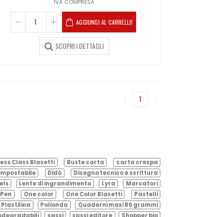
IVA COMPRESA
AGGIUNGI AL CARRELLO
SCOPRI I DETTAGLI
1
(corrente)
ess Class Blasetti
Buste carta
carta crespa
mpostabile
Didò
Disegno tecnico e scrittura
els
Lente di ingrandimento
Lyra
Marcatori
Pen
One color
One Color Blasetti
Pastelli
Plastilina
Polionda
Quaderni maxi 80 grammi
odegradabili
sassi
sassi editore
Shopper bio