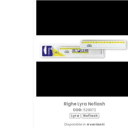
Righe Lyra Noflash
COD:
529972
Lyra
Noflash
Disponibile in
4 varianti