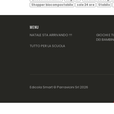
Shopper biocompostabile
sole 24 ore
Stabilo
MENU
NATALE STA ARRIVANDO !!!
GIOCHI E T
DEI BAMBIN
TUTTO PER LA SCUOLA
Edicola Smart ©
Parravicini Srl
2026