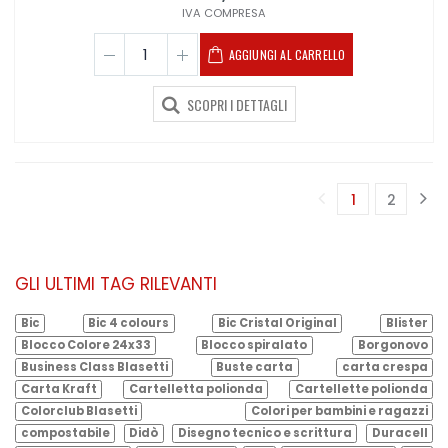
IVA COMPRESA
AGGIUNGI AL CARRELLO
SCOPRI I DETTAGLI
1
2
(corrente)
GLI ULTIMI TAG RILEVANTI
Bic
Bic 4 colours
Bic Cristal Original
Blister
Blocco Colore 24x33
Blocco spiralato
Borgonovo
Business Class Blasetti
Buste carta
carta crespa
Carta Kraft
Cartelletta polionda
Cartellette polionda
Colorclub Blasetti
Colori per bambini e ragazzi
compostabile
Didò
Disegno tecnico e scrittura
Duracell