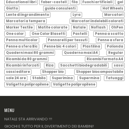
Educational libri
faber-castell
fila
Fuochi artificiali
gel
Giotto
guide consulenti
Hot Wheels
Lente di ingrandimento
Lyra
Marcatori
Marcatori a tempera
Marcatori indelebili colorati
Marker Textile
Matite colorate
Natale
Noflash
OhPen
One color
One Color Blasetti
Pastelli
Penna a scatto
Penna multicolor
Pennarelli per tessuti
Penne a sfera
Penne a sfera Bic
Penne bic 4 colori
Plastilina
Polionda
Quaderni maxi 80 grammi
Quaderno maxi A4
Regular
Ricambi da 80 grammi
Ricambi formato A4
Ricambi rinforzati
Riza
Sacchetti biodegradabili
sassi
sassi editore
Shopper bio
Shopper biocompostabile
sole 24 ore
Stabilo
Superimina
Supermina
Tatuaggi
Valigetta polipropilene
Valigette polipropilene
MENU
NATALE STA ARRIVANDO !!!
GIOCHI E TUTTO PER IL DIVERTIMENTO DEI BAMBINI!