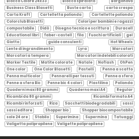
Blocco Colore 24x33
Blocco spiralato
Borgonovo
Business Class Blasetti
Buste carta
carta crespa
Carta Kraft
Cartelletta polionda
Cartellette polionda
Colorclub Blasetti
Colori per bambini e ragazzi
compostabile
Didò
Disegno tecnico e scrittura
Duracell
Educational libri
faber-castell
fila
Fuochi artificiali
gel
Giotto
guide consulenti
Hot Wheels
Lente di ingrandimento
Lyra
Marcatori
Marcatori a tempera
Marcatori indelebili colorati
Marker Textile
Matite colorate
Natale
Noflash
OhPen
One color
One Color Blasetti
Pastelli
Penna a scatto
Penna multicolor
Pennarelli per tessuti
Penne a sfera
Penne a sfera Bic
Penne bic 4 colori
Plastilina
Polionda
Quaderni maxi 80 grammi
Quaderno maxi A4
Regular
Ricambi da 80 grammi
Ricambi formato A4
Ricambi rinforzati
Riza
Sacchetti biodegradabili
sassi
sassi editore
Shopper bio
Shopper biocompostabile
sole 24 ore
Stabilo
Superimina
Supermina
Tatuaggi
Valigetta polipropilene
Valigette polipropilene