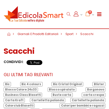
0
Giornali E Prodotti Editoriali
Sport
Scacchi
Scacchi
CONDIVIDI:
GLI ULTIMI TAG RILEVANTI
Bic
Bic 4 colours
Bic Cristal Original
Blister
Blocco Colore 24x33
Blocco spiralato
Borgonovo
Business Class Blasetti
Buste carta
carta crespa
Carta Kraft
Cartelletta polionda
Cartellette polionda
Colorclub Blasetti
Colori per bambini e ragazzi