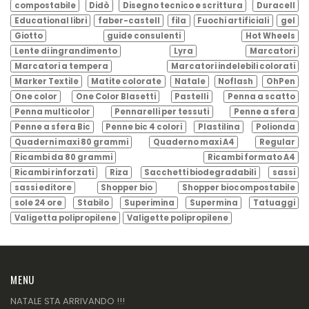
compostabile
Didò
Disegno tecnico e scrittura
Duracell
Educational libri
faber-castell
fila
Fuochi artificiali
gel
Giotto
guide consulenti
Hot Wheels
Lente di ingrandimento
Lyra
Marcatori
Marcatori a tempera
Marcatori indelebili colorati
Marker Textile
Matite colorate
Natale
Noflash
OhPen
One color
One Color Blasetti
Pastelli
Penna a scatto
Penna multicolor
Pennarelli per tessuti
Penne a sfera
Penne a sfera Bic
Penne bic 4 colori
Plastilina
Polionda
Quaderni maxi 80 grammi
Quaderno maxi A4
Regular
Ricambi da 80 grammi
Ricambi formato A4
Ricambi rinforzati
Riza
Sacchetti biodegradabili
sassi
sassi editore
Shopper bio
Shopper biocompostabile
sole 24 ore
Stabilo
Superimina
Supermina
Tatuaggi
Valigetta polipropilene
Valigette polipropilene
MENU
NATALE STA ARRIVANDO !!!