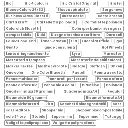
Bic
Bic 4 colours
Bic Cristal Original
Blister
Blocco Colore 24x33
Blocco spiralato
Borgonovo
Business Class Blasetti
Buste carta
carta crespa
Carta Kraft
Cartelletta polionda
Cartellette polionda
Colorclub Blasetti
Colori per bambini e ragazzi
compostabile
Didò
Disegno tecnico e scrittura
Duracell
Educational libri
faber-castell
fila
Fuochi artificiali
gel
Giotto
guide consulenti
Hot Wheels
Lente di ingrandimento
Lyra
Marcatori
Marcatori a tempera
Marcatori indelebili colorati
Marker Textile
Matite colorate
Natale
Noflash
OhPen
One color
One Color Blasetti
Pastelli
Penna a scatto
Penna multicolor
Pennarelli per tessuti
Penne a sfera
Penne a sfera Bic
Penne bic 4 colori
Plastilina
Polionda
Quaderni maxi 80 grammi
Quaderno maxi A4
Regular
Ricambi da 80 grammi
Ricambi formato A4
Ricambi rinforzati
Riza
Sacchetti biodegradabili
sassi
sassi editore
Shopper bio
Shopper biocompostabile
sole 24 ore
Stabilo
Superimina
Supermina
Tatuaggi
Valigetta polipropilene
Valigette polipropilene