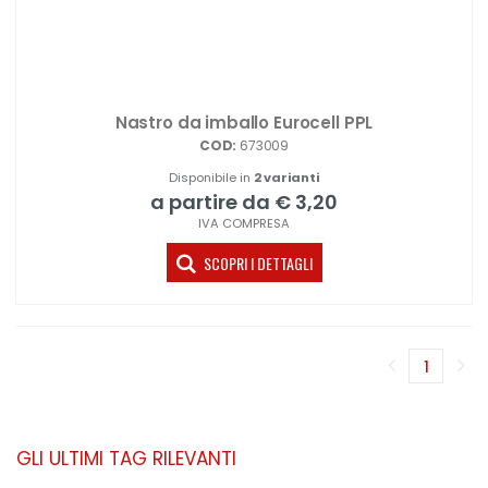
Nastro da imballo Eurocell PPL
COD:
673009
Disponibile in
2 varianti
a partire da € 3,20
IVA COMPRESA
SCOPRI I DETTAGLI
1
(corren
GLI ULTIMI TAG RILEVANTI