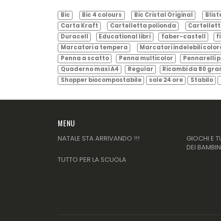
Bic
Bic 4 colours
Bic Cristal Original
Blist
Carta Kraft
Cartelletta polionda
Cartellett
Duracell
Educational libri
faber-castell
f
Marcatori a tempera
Marcatori indelebili color
Penna a scatto
Penna multicolor
Pennarelli p
Quaderno maxi A4
Regular
Ricambi da 80 gr
Shopper biocompostabile
sole 24 ore
Stabilo
MENU
NATALE STA ARRIVANDO !!!
GIOCHI E T
DEI BAMBIN
TUTTO PER LA SCUOLA