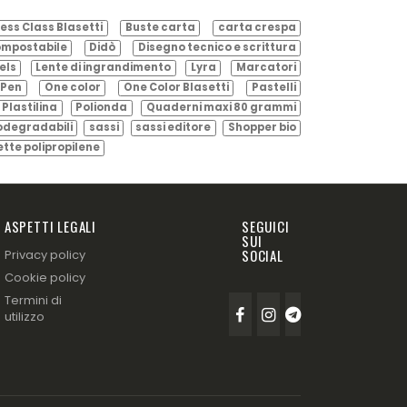
ess Class Blasetti
Buste carta
carta crespa
mpostabile
Didò
Disegno tecnico e scrittura
els
Lente di ingrandimento
Lyra
Marcatori
Pen
One color
One Color Blasetti
Pastelli
Plastilina
Polionda
Quaderni maxi 80 grammi
odegradabili
sassi
sassi editore
Shopper bio
ette polipropilene
ASPETTI LEGALI
SEGUICI
SUI
SOCIAL
Privacy policy
Cookie policy
Termini di
utilizzo