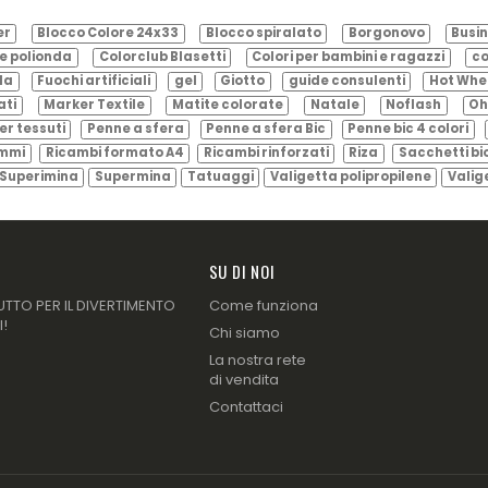
er
Blocco Colore 24x33
Blocco spiralato
Borgonovo
Busin
e polionda
Colorclub Blasetti
Colori per bambini e ragazzi
co
ila
Fuochi artificiali
gel
Giotto
guide consulenti
Hot Whe
ati
Marker Textile
Matite colorate
Natale
Noflash
Oh
er tessuti
Penne a sfera
Penne a sfera Bic
Penne bic 4 colori
ammi
Ricambi formato A4
Ricambi rinforzati
Riza
Sacchetti bi
Superimina
Supermina
Tatuaggi
Valigetta polipropilene
Valig
SU DI NOI
UTTO PER IL DIVERTIMENTO
Come funziona
I!
Chi siamo
La nostra rete
di vendita
Contattaci