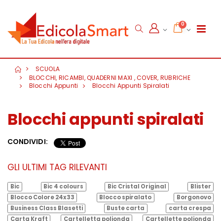
0
SCUOLA
BLOCCHI, RICAMBI, QUADERNI MAXI , COVER, RUBRICHE
Blocchi Appunti
Blocchi Appunti Spiralati
Blocchi appunti spiralati
CONDIVIDI:
GLI ULTIMI TAG RILEVANTI
Bic
Bic 4 colours
Bic Cristal Original
Blister
Blocco Colore 24x33
Blocco spiralato
Borgonovo
Business Class Blasetti
Buste carta
carta crespa
Carta Kraft
Cartelletta polionda
Cartellette polionda