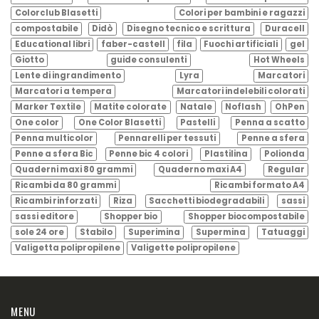
Colorclub Blasetti
Colori per bambini e ragazzi
compostabile
Didò
Disegno tecnico e scrittura
Duracell
Educational libri
faber-castell
fila
Fuochi artificiali
gel
Giotto
guide consulenti
Hot Wheels
Lente di ingrandimento
Lyra
Marcatori
Marcatori a tempera
Marcatori indelebili colorati
Marker Textile
Matite colorate
Natale
Noflash
OhPen
One color
One Color Blasetti
Pastelli
Penna a scatto
Penna multicolor
Pennarelli per tessuti
Penne a sfera
Penne a sfera Bic
Penne bic 4 colori
Plastilina
Polionda
Quaderni maxi 80 grammi
Quaderno maxi A4
Regular
Ricambi da 80 grammi
Ricambi formato A4
Ricambi rinforzati
Riza
Sacchetti biodegradabili
sassi
sassi editore
Shopper bio
Shopper biocompostabile
sole 24 ore
Stabilo
Superimina
Supermina
Tatuaggi
Valigetta polipropilene
Valigette polipropilene
MENU