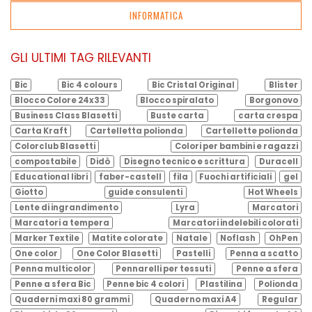
INFORMATICA
GLI ULTIMI TAG RILEVANTI
Bic
Bic 4 colours
Bic Cristal Original
Blister
Blocco Colore 24x33
Blocco spiralato
Borgonovo
Business Class Blasetti
Buste carta
carta crespa
Carta Kraft
Cartelletta polionda
Cartellette polionda
Colorclub Blasetti
Colori per bambini e ragazzi
compostabile
Didò
Disegno tecnico e scrittura
Duracell
Educational libri
faber-castell
fila
Fuochi artificiali
gel
Giotto
guide consulenti
Hot Wheels
Lente di ingrandimento
Lyra
Marcatori
Marcatori a tempera
Marcatori indelebili colorati
Marker Textile
Matite colorate
Natale
Noflash
OhPen
One color
One Color Blasetti
Pastelli
Penna a scatto
Penna multicolor
Pennarelli per tessuti
Penne a sfera
Penne a sfera Bic
Penne bic 4 colori
Plastilina
Polionda
Quaderni maxi 80 grammi
Quaderno maxi A4
Regular