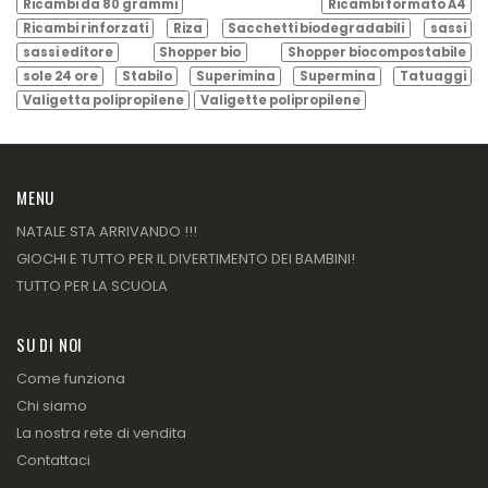
Ricambi da 80 grammi
Ricambi formato A4
Ricambi rinforzati
Riza
Sacchetti biodegradabili
sassi
sassi editore
Shopper bio
Shopper biocompostabile
sole 24 ore
Stabilo
Superimina
Supermina
Tatuaggi
Valigetta polipropilene
Valigette polipropilene
MENU
NATALE STA ARRIVANDO !!!
GIOCHI E TUTTO PER IL DIVERTIMENTO DEI BAMBINI!
TUTTO PER LA SCUOLA
SU DI NOI
Come funziona
Chi siamo
La nostra rete di vendita
Contattaci