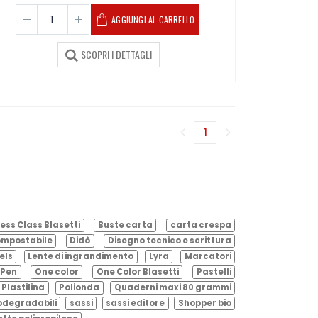
AGGIUNGI AL CARRELLO
SCOPRI I DETTAGLI
1
(corrente)
ess Class Blasetti
Buste carta
carta crespa
mpostabile
Didò
Disegno tecnico e scrittura
els
Lente di ingrandimento
Lyra
Marcatori
Pen
One color
One Color Blasetti
Pastelli
Plastilina
Polionda
Quaderni maxi 80 grammi
odegradabili
sassi
sassi editore
Shopper bio