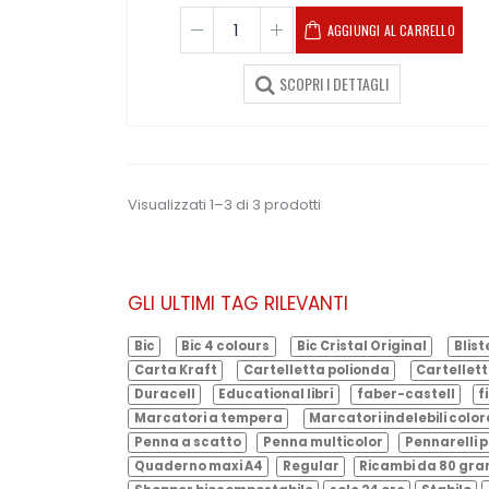
AGGIUNGI AL CARRELLO
SCOPRI I DETTAGLI
Visualizzati 1–3 di 3 prodotti
GLI ULTIMI TAG RILEVANTI
Bic
Bic 4 colours
Bic Cristal Original
Blist
Carta Kraft
Cartelletta polionda
Cartellett
Duracell
Educational libri
faber-castell
f
Marcatori a tempera
Marcatori indelebili color
Penna a scatto
Penna multicolor
Pennarelli p
Quaderno maxi A4
Regular
Ricambi da 80 gr