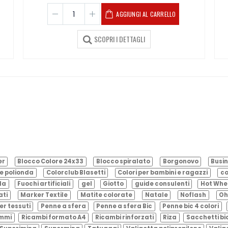
AGGIUNGI AL CARRELLO
SCOPRI I DETTAGLI
er
Blocco Colore 24x33
Blocco spiralato
Borgonovo
Busin
e polionda
Colorclub Blasetti
Colori per bambini e ragazzi
co
ila
Fuochi artificiali
gel
Giotto
guide consulenti
Hot Whe
ati
Marker Textile
Matite colorate
Natale
Noflash
Oh
er tessuti
Penne a sfera
Penne a sfera Bic
Penne bic 4 colori
ammi
Ricambi formato A4
Ricambi rinforzati
Riza
Sacchetti bi