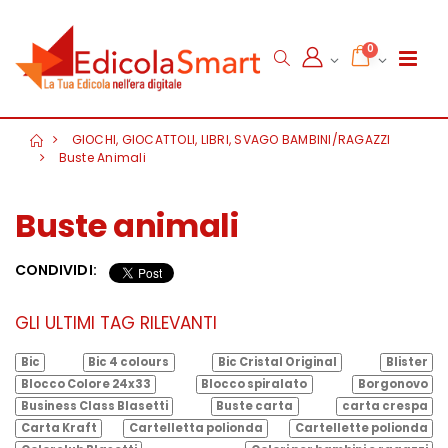
0
GIOCHI, GIOCATTOLI, LIBRI, SVAGO BAMBINI/RAGAZZI
Buste Animali
Buste animali
CONDIVIDI:
GLI ULTIMI TAG RILEVANTI
Bic
Bic 4 colours
Bic Cristal Original
Blister
Blocco Colore 24x33
Blocco spiralato
Borgonovo
Business Class Blasetti
Buste carta
carta crespa
Carta Kraft
Cartelletta polionda
Cartellette polionda