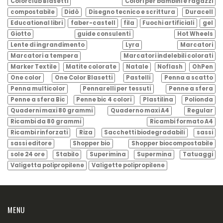
Colorclub Blasetti
Colori per bambini e ragazzi
compostabile
Didò
Disegno tecnico e scrittura
Duracell
Educational libri
faber-castell
fila
Fuochi artificiali
gel
Giotto
guide consulenti
Hot Wheels
Lente di ingrandimento
Lyra
Marcatori
Marcatori a tempera
Marcatori indelebili colorati
Marker Textile
Matite colorate
Natale
Noflash
OhPen
One color
One Color Blasetti
Pastelli
Penna a scatto
Penna multicolor
Pennarelli per tessuti
Penne a sfera
Penne a sfera Bic
Penne bic 4 colori
Plastilina
Polionda
Quaderni maxi 80 grammi
Quaderno maxi A4
Regular
Ricambi da 80 grammi
Ricambi formato A4
Ricambi rinforzati
Riza
Sacchetti biodegradabili
sassi
sassi editore
Shopper bio
Shopper biocompostabile
sole 24 ore
Stabilo
Superimina
Supermina
Tatuaggi
Valigetta polipropilene
Valigette polipropilene
MENU