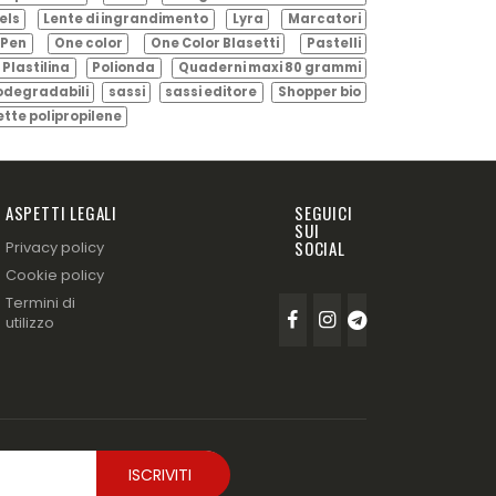
els
Lente di ingrandimento
Lyra
Marcatori
Pen
One color
One Color Blasetti
Pastelli
Plastilina
Polionda
Quaderni maxi 80 grammi
odegradabili
sassi
sassi editore
Shopper bio
ette polipropilene
ASPETTI LEGALI
SEGUICI
SUI
SOCIAL
Privacy policy
Cookie policy
Termini di
utilizzo