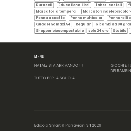
Duracell
Educational libri
faber-castell
f
Marcatori a tempera
Marcatori indelebili color
Penna a scatto
Penna multicolor
Pennarelli p
Quaderno maxi A4
Regular
Ricambi da 80 gr
Shopper biocompostabile
sole 24 ore
Stabilo
MENU
NATALE STA ARRIVANDO !!!
GIOCHI E T
DEI BAMBIN
TUTTO PER LA SCUOLA
Edicola Smart ©
Parravicini Srl
2026