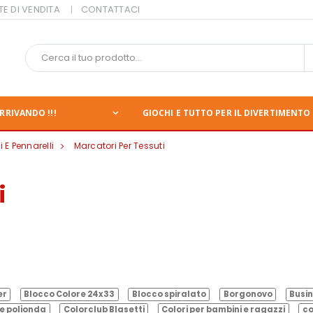
TE DI VENDITA
CONTATTACI
RRIVANDO !!!
GIOCHI E TUTTO PER IL DIVERTIMENTO 
 E Pennarelli
Marcatori Per Tessuti
i
er
Blocco Colore 24x33
Blocco spiralato
Borgonovo
Busin
e polionda
Colorclub Blasetti
Colori per bambini e ragazzi
co