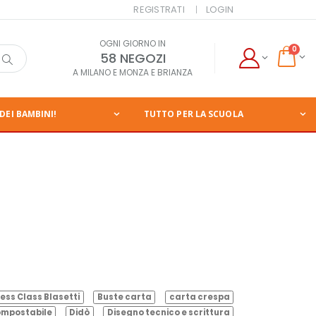
REGISTRATI
LOGIN
OGNI GIORNO IN
0
58 NEGOZI
A MILANO E MONZA E BRIANZA
DEI BAMBINI!
TUTTO PER LA SCUOLA
ess Class Blasetti
Buste carta
carta crespa
mpostabile
Didò
Disegno tecnico e scrittura