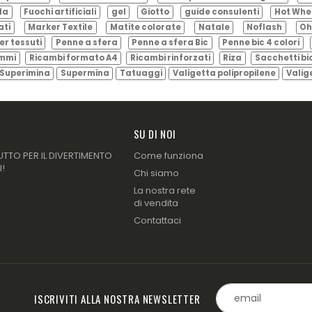
ila
Fuochi artificiali
gel
Giotto
guide consulenti
Hot Whe
ati
Marker Textile
Matite colorate
Natale
Noflash
Oh
er tessuti
Penne a sfera
Penne a sfera Bic
Penne bic 4 colori
ammi
Ricambi formato A4
Ricambi rinforzati
Riza
Sacchetti bi
Superimina
Supermina
Tatuaggi
Valigetta polipropilene
Valig
SU DI NOI
UTTO PER IL DIVERTIMENTO
Come funziona
I!
Chi siamo
La nostra rete
di vendita
Contattaci
ISCRIVITI ALLA NOSTRA NEWSLETTER