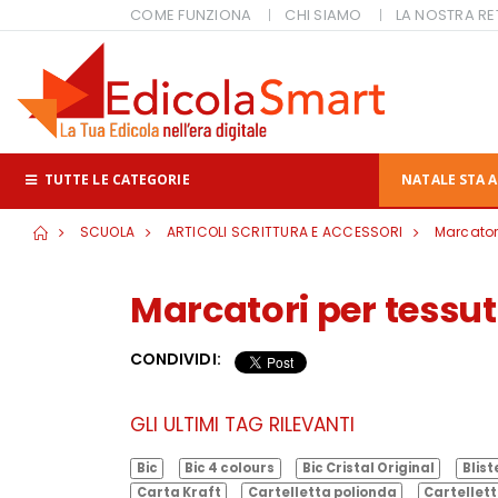
COME FUNZIONA
CHI SIAMO
LA NOSTRA RE
TUTTE LE CATEGORIE
NATALE STA A
SCUOLA
ARTICOLI SCRITTURA E ACCESSORI
Marcatori
Marcatori per tessut
CONDIVIDI:
GLI ULTIMI TAG RILEVANTI
Bic
Bic 4 colours
Bic Cristal Original
Blist
Carta Kraft
Cartelletta polionda
Cartellett