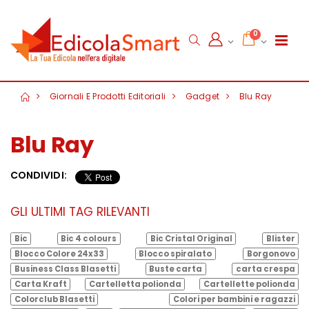
0
Giornali E Prodotti Editoriali
Gadget
Blu Ray
Blu Ray
CONDIVIDI:
GLI ULTIMI TAG RILEVANTI
Bic
Bic 4 colours
Bic Cristal Original
Blister
Blocco Colore 24x33
Blocco spiralato
Borgonovo
Business Class Blasetti
Buste carta
carta crespa
Carta Kraft
Cartelletta polionda
Cartellette polionda
Colorclub Blasetti
Colori per bambini e ragazzi