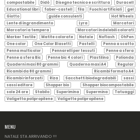
compostabile
Didò
Disegno tecnico e scrittura
Duracell
Educational libri
faber-castell
fila
Fuochi artificiali
gel
Giotto
guide consulenti
Hot Wheels
Lente di ingrandimento
Lyra
Marcatori
Marcatori a tempera
Marcatori indelebili colorati
Marker Textile
Matite colorate
Natale
Noflash
OhPen
One color
One Color Blasetti
Pastelli
Penna a scatto
Penna multicolor
Pennarelli per tessuti
Penne a sfera
Penne a sfera Bic
Penne bic 4 colori
Plastilina
Polionda
Quaderni maxi 80 grammi
Quaderno maxi A4
Regular
Ricambi da 80 grammi
Ricambi formato A4
Ricambi rinforzati
Riza
Sacchetti biodegradabili
sassi
sassi editore
Shopper bio
Shopper biocompostabile
sole 24 ore
Stabilo
Superimina
Supermina
Tatuaggi
Valigetta polipropilene
Valigette polipropilene
MENU
NATALE STA ARRIVANDO !!!