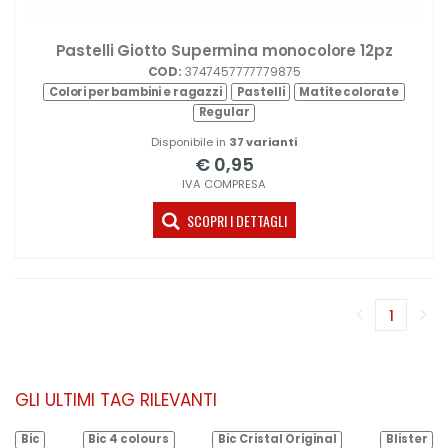
Pastelli Giotto Supermina monocolore 12pz
COD:
3747457777779875
Colori per bambini e ragazzi
Pastelli
Matite colorate
Regular
Disponibile in
37 varianti
€ 0,95
IVA COMPRESA
SCOPRI I DETTAGLI
1
(corren
GLI ULTIMI TAG RILEVANTI
Bic
Bic 4 colours
Bic Cristal Original
Blister