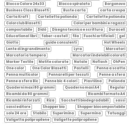
Blocco Colore 24x33
Blocco spiralato
Borgonovo
Business Class Blasetti
Buste carta
carta crespa
Carta Kraft
Cartelletta polionda
Cartellette polionda
Colorclub Blasetti
Colori per bambini e ragazzi
compostabile
Didò
Disegno tecnico e scrittura
Duracell
Educational libri
faber-castell
fila
Fuochi artificiali
gel
Giotto
guide consulenti
Hot Wheels
Lente di ingrandimento
Lyra
Marcatori
Marcatori a tempera
Marcatori indelebili colorati
Marker Textile
Matite colorate
Natale
Noflash
OhPen
One color
One Color Blasetti
Pastelli
Penna a scatto
Penna multicolor
Pennarelli per tessuti
Penne a sfera
Penne a sfera Bic
Penne bic 4 colori
Plastilina
Polionda
Quaderni maxi 80 grammi
Quaderno maxi A4
Regular
Ricambi da 80 grammi
Ricambi formato A4
Ricambi rinforzati
Riza
Sacchetti biodegradabili
sassi
sassi editore
Shopper bio
Shopper biocompostabile
sole 24 ore
Stabilo
Superimina
Supermina
Tatuaggi
Valigetta polipropilene
Valigette polipropilene