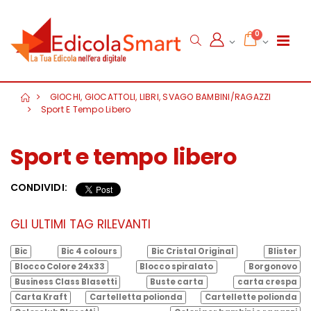
0
GIOCHI, GIOCATTOLI, LIBRI, SVAGO BAMBINI/RAGAZZI
Sport E Tempo Libero
Sport e tempo libero
CONDIVIDI:
GLI ULTIMI TAG RILEVANTI
Bic
Bic 4 colours
Bic Cristal Original
Blister
Blocco Colore 24x33
Blocco spiralato
Borgonovo
Business Class Blasetti
Buste carta
carta crespa
Carta Kraft
Cartelletta polionda
Cartellette polionda