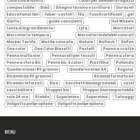
Colorclub Blasetti
Colori per bambini e ragazzi
compostabile
Didò
Disegno tecnico e scrittura
Duracell
Educational libri
faber-castell
fila
Fuochi artificiali
gel
Giotto
guide consulenti
Hot Wheels
Lente di ingrandimento
Lyra
Marcatori
Marcatori a tempera
Marcatori indelebili colorati
Marker Textile
Matite colorate
Natale
Noflash
OhPen
One color
One Color Blasetti
Pastelli
Penna a scatto
Penna multicolor
Pennarelli per tessuti
Penne a sfera
Penne a sfera Bic
Penne bic 4 colori
Plastilina
Polionda
Quaderni maxi 80 grammi
Quaderno maxi A4
Regular
Ricambi da 80 grammi
Ricambi formato A4
Ricambi rinforzati
Riza
Sacchetti biodegradabili
sassi
sassi editore
Shopper bio
Shopper biocompostabile
sole 24 ore
Stabilo
Superimina
Supermina
Tatuaggi
Valigetta polipropilene
Valigette polipropilene
MENU