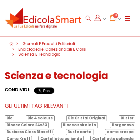
0
Giornali E Prodotti Editoriali
Enciclopedie, Collezionabili E Corsi
Scienza E Tecnologia
Scienza e tecnologia
CONDIVIDI:
GLI ULTIMI TAG RILEVANTI
Bic
Bic 4 colours
Bic Cristal Original
Blister
Blocco Colore 24x33
Blocco spiralato
Borgonovo
Business Class Blasetti
Buste carta
carta crespa
Carta Kraft
Cartelletta polionda
Cartellette polionda