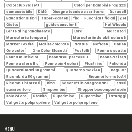
Colorclub Blasetti
Colori per bambini e ragazzi
compostabile
Didò
Disegno tecnico e scrittura
Duracell
Educational libri
faber-castell
fila
Fuochi artificiali
gel
Giotto
guide consulenti
Hot Wheels
Lente di ingrandimento
Lyra
Marcatori
Marcatori a tempera
Marcatori indelebili colorati
Marker Textile
Matite colorate
Natale
Noflash
OhPen
One color
One Color Blasetti
Pastelli
Penna a scatto
Penna multicolor
Pennarelli per tessuti
Penne a sfera
Penne a sfera Bic
Penne bic 4 colori
Plastilina
Polionda
Quaderni maxi 80 grammi
Quaderno maxi A4
Regular
Ricambi da 80 grammi
Ricambi formato A4
Ricambi rinforzati
Riza
Sacchetti biodegradabili
sassi
sassi editore
Shopper bio
Shopper biocompostabile
sole 24 ore
Stabilo
Superimina
Supermina
Tatuaggi
Valigetta polipropilene
Valigette polipropilene
MENU