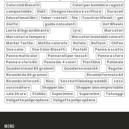
Colorclub Blasetti
Colori per bambini e ragazzi
compostabile
Didò
Disegno tecnico e scrittura
Duracell
Educational libri
faber-castell
fila
Fuochi artificiali
gel
Giotto
guide consulenti
Hot Wheels
Lente di ingrandimento
Lyra
Marcatori
Marcatori a tempera
Marcatori indelebili colorati
Marker Textile
Matite colorate
Natale
Noflash
OhPen
One color
One Color Blasetti
Pastelli
Penna a scatto
Penna multicolor
Pennarelli per tessuti
Penne a sfera
Penne a sfera Bic
Penne bic 4 colori
Plastilina
Polionda
Quaderni maxi 80 grammi
Quaderno maxi A4
Regular
Ricambi da 80 grammi
Ricambi formato A4
Ricambi rinforzati
Riza
Sacchetti biodegradabili
sassi
sassi editore
Shopper bio
Shopper biocompostabile
sole 24 ore
Stabilo
Superimina
Supermina
Tatuaggi
Valigetta polipropilene
Valigette polipropilene
MENU