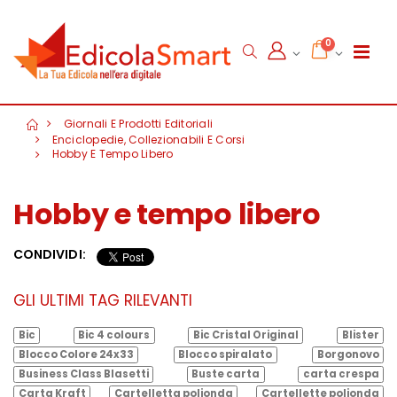
0
Giornali E Prodotti Editoriali
Enciclopedie, Collezionabili E Corsi
Hobby E Tempo Libero
Hobby e tempo libero
CONDIVIDI:
GLI ULTIMI TAG RILEVANTI
Bic
Bic 4 colours
Bic Cristal Original
Blister
Blocco Colore 24x33
Blocco spiralato
Borgonovo
Business Class Blasetti
Buste carta
carta crespa
Carta Kraft
Cartelletta polionda
Cartellette polionda