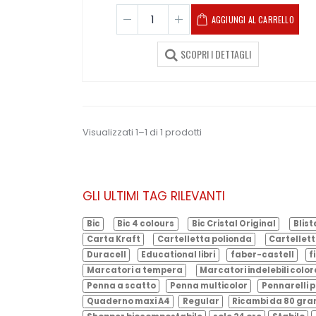
AGGIUNGI AL CARRELLO
SCOPRI I DETTAGLI
Visualizzati 1–1 di 1 prodotti
GLI ULTIMI TAG RILEVANTI
Bic
Bic 4 colours
Bic Cristal Original
Blist
Carta Kraft
Cartelletta polionda
Cartellett
Duracell
Educational libri
faber-castell
f
Marcatori a tempera
Marcatori indelebili color
Penna a scatto
Penna multicolor
Pennarelli p
Quaderno maxi A4
Regular
Ricambi da 80 gr