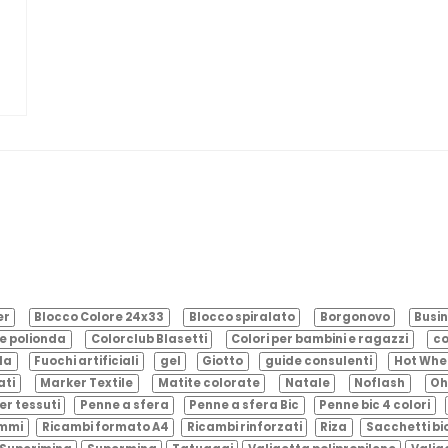
er
Blocco Colore 24x33
Blocco spiralato
Borgonovo
Busin
e polionda
Colorclub Blasetti
Colori per bambini e ragazzi
co
ila
Fuochi artificiali
gel
Giotto
guide consulenti
Hot Whe
ati
Marker Textile
Matite colorate
Natale
Noflash
Oh
er tessuti
Penne a sfera
Penne a sfera Bic
Penne bic 4 colori
ammi
Ricambi formato A4
Ricambi rinforzati
Riza
Sacchetti bi