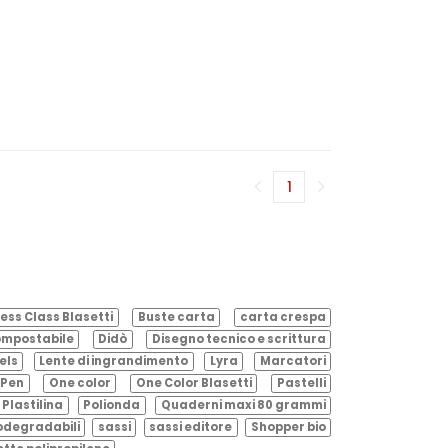
1
(corrente)
ess Class Blasetti
Buste carta
carta crespa
mpostabile
Didò
Disegno tecnico e scrittura
els
Lente di ingrandimento
Lyra
Marcatori
Pen
One color
One Color Blasetti
Pastelli
Plastilina
Polionda
Quaderni maxi 80 grammi
odegradabili
sassi
sassi editore
Shopper bio