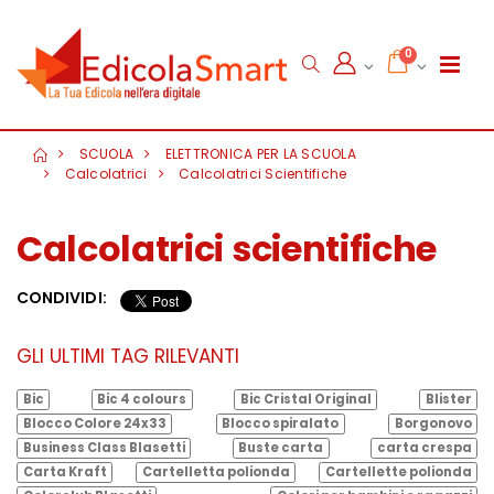
0
SCUOLA
ELETTRONICA PER LA SCUOLA
Calcolatrici
Calcolatrici Scientifiche
Calcolatrici scientifiche
CONDIVIDI:
GLI ULTIMI TAG RILEVANTI
Bic
Bic 4 colours
Bic Cristal Original
Blister
Blocco Colore 24x33
Blocco spiralato
Borgonovo
Business Class Blasetti
Buste carta
carta crespa
Carta Kraft
Cartelletta polionda
Cartellette polionda