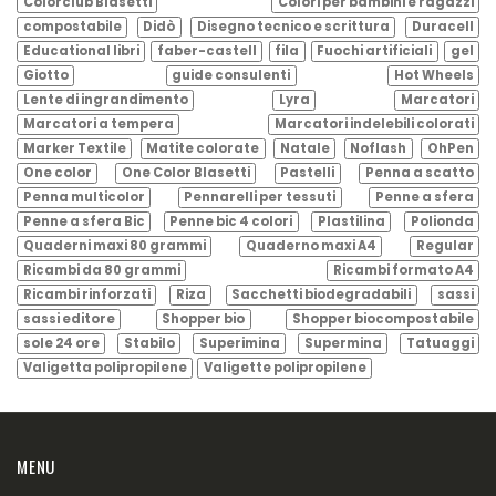
Colorclub Blasetti
Colori per bambini e ragazzi
compostabile
Didò
Disegno tecnico e scrittura
Duracell
Educational libri
faber-castell
fila
Fuochi artificiali
gel
Giotto
guide consulenti
Hot Wheels
Lente di ingrandimento
Lyra
Marcatori
Marcatori a tempera
Marcatori indelebili colorati
Marker Textile
Matite colorate
Natale
Noflash
OhPen
One color
One Color Blasetti
Pastelli
Penna a scatto
Penna multicolor
Pennarelli per tessuti
Penne a sfera
Penne a sfera Bic
Penne bic 4 colori
Plastilina
Polionda
Quaderni maxi 80 grammi
Quaderno maxi A4
Regular
Ricambi da 80 grammi
Ricambi formato A4
Ricambi rinforzati
Riza
Sacchetti biodegradabili
sassi
sassi editore
Shopper bio
Shopper biocompostabile
sole 24 ore
Stabilo
Superimina
Supermina
Tatuaggi
Valigetta polipropilene
Valigette polipropilene
MENU