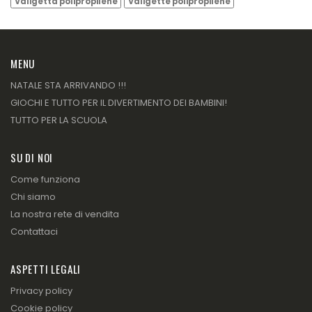
Valigetta polipropilene
Valigette polipropilene
MENU
NATALE STA ARRIVANDO !!!
GIOCHI E TUTTO PER IL DIVERTIMENTO DEI BAMBINI!
TUTTO PER LA SCUOLA
SU DI NOI
Come funziona
Chi siamo
La nostra rete di vendita
Contattaci
ASPETTI LEGALI
Privacy policy
Cookie policy