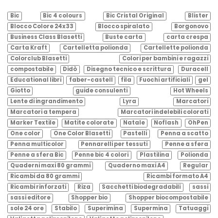
Bic
Bic 4 colours
Bic Cristal Original
Blister
Blocco Colore 24x33
Blocco spiralato
Borgonovo
Business Class Blasetti
Buste carta
carta crespa
Carta Kraft
Cartelletta polionda
Cartellette polionda
Colorclub Blasetti
Colori per bambini e ragazzi
compostabile
Didò
Disegno tecnico e scrittura
Duracell
Educational libri
faber-castell
fila
Fuochi artificiali
gel
Giotto
guide consulenti
Hot Wheels
Lente di ingrandimento
Lyra
Marcatori
Marcatori a tempera
Marcatori indelebili colorati
Marker Textile
Matite colorate
Natale
Noflash
OhPen
One color
One Color Blasetti
Pastelli
Penna a scatto
Penna multicolor
Pennarelli per tessuti
Penne a sfera
Penne a sfera Bic
Penne bic 4 colori
Plastilina
Polionda
Quaderni maxi 80 grammi
Quaderno maxi A4
Regular
Ricambi da 80 grammi
Ricambi formato A4
Ricambi rinforzati
Riza
Sacchetti biodegradabili
sassi
sassi editore
Shopper bio
Shopper biocompostabile
sole 24 ore
Stabilo
Superimina
Supermina
Tatuaggi