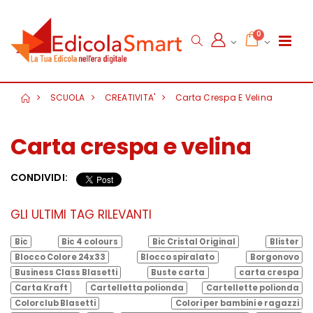
0
SCUOLA
CREATIVITA'
Carta Crespa E Velina
Carta crespa e velina
CONDIVIDI:
GLI ULTIMI TAG RILEVANTI
Bic
Bic 4 colours
Bic Cristal Original
Blister
Blocco Colore 24x33
Blocco spiralato
Borgonovo
Business Class Blasetti
Buste carta
carta crespa
Carta Kraft
Cartelletta polionda
Cartellette polionda
Colorclub Blasetti
Colori per bambini e ragazzi