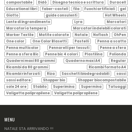
compostabile
Didò
Disegno tecnico e scrittura
Duracell
Educational libri
faber-castell
fila
Fuochi artificiali
gel
Giotto
guide consulenti
Hot Wheels
Lente di ingrandimento
Lyra
Marcatori
Marcatori a tempera
Marcatori indelebili colorati
Marker Textile
Matite colorate
Natale
Noflash
OhPen
One color
One Color Blasetti
Pastelli
Penna a scatto
Penna multicolor
Pennarelli per tessuti
Penne a sfera
Penne a sfera Bic
Penne bic 4 colori
Plastilina
Polionda
Quaderni maxi 80 grammi
Quaderno maxi A4
Regular
Ricambi da 80 grammi
Ricambi formato A4
Ricambi rinforzati
Riza
Sacchetti biodegradabili
sassi
sassi editore
Shopper bio
Shopper biocompostabile
sole 24 ore
Stabilo
Superimina
Supermina
Tatuaggi
Valigetta polipropilene
Valigette polipropilene
MENU
NATALE STA ARRIVANDO !!!