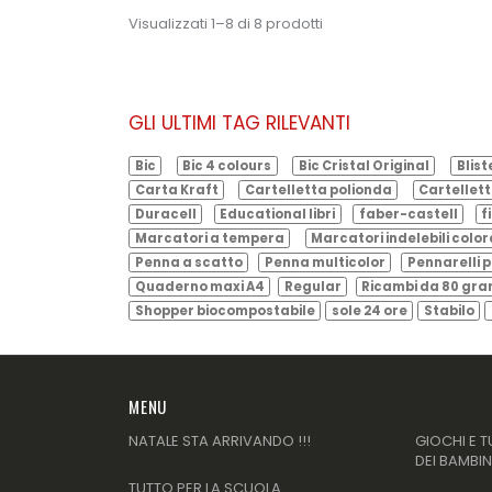
Visualizzati 1–8 di 8 prodotti
GLI ULTIMI TAG RILEVANTI
Bic
Bic 4 colours
Bic Cristal Original
Blist
Carta Kraft
Cartelletta polionda
Cartellett
Duracell
Educational libri
faber-castell
f
Marcatori a tempera
Marcatori indelebili color
Penna a scatto
Penna multicolor
Pennarelli p
Quaderno maxi A4
Regular
Ricambi da 80 gr
Shopper biocompostabile
sole 24 ore
Stabilo
MENU
NATALE STA ARRIVANDO !!!
GIOCHI E T
DEI BAMBIN
TUTTO PER LA SCUOLA