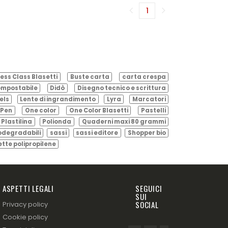
1
(corrente)
ess Class Blasetti
Buste carta
carta crespa
mpostabile
Didò
Disegno tecnico e scrittura
els
Lente di ingrandimento
Lyra
Marcatori
Pen
One color
One Color Blasetti
Pastelli
Plastilina
Polionda
Quaderni maxi 80 grammi
odegradabili
sassi
sassi editore
Shopper bio
ette polipropilene
ASPETTI LEGALI
SEGUICI
SUI
SOCIAL
Privacy policy
Cookie policy