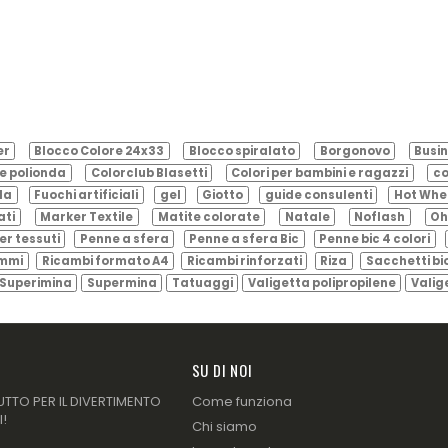
er
Blocco Colore 24x33
Blocco spiralato
Borgonovo
Busin
e polionda
Colorclub Blasetti
Colori per bambini e ragazzi
co
ila
Fuochi artificiali
gel
Giotto
guide consulenti
Hot Whe
ati
Marker Textile
Matite colorate
Natale
Noflash
Oh
er tessuti
Penne a sfera
Penne a sfera Bic
Penne bic 4 colori
ammi
Ricambi formato A4
Ricambi rinforzati
Riza
Sacchetti bi
Superimina
Supermina
Tatuaggi
Valigetta polipropilene
Valig
SU DI NOI
UTTO PER IL DIVERTIMENTO
Come funziona
I!
Chi siamo