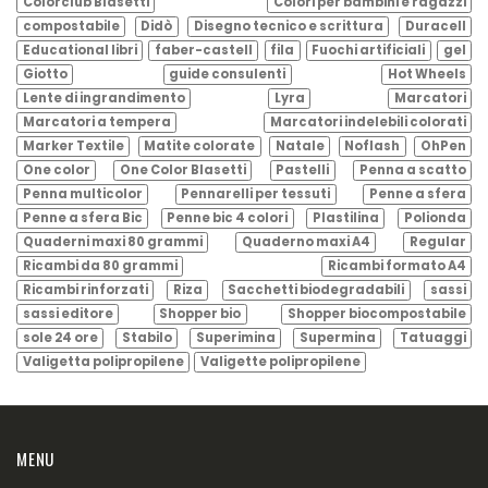
Colorclub Blasetti
Colori per bambini e ragazzi
compostabile
Didò
Disegno tecnico e scrittura
Duracell
Educational libri
faber-castell
fila
Fuochi artificiali
gel
Giotto
guide consulenti
Hot Wheels
Lente di ingrandimento
Lyra
Marcatori
Marcatori a tempera
Marcatori indelebili colorati
Marker Textile
Matite colorate
Natale
Noflash
OhPen
One color
One Color Blasetti
Pastelli
Penna a scatto
Penna multicolor
Pennarelli per tessuti
Penne a sfera
Penne a sfera Bic
Penne bic 4 colori
Plastilina
Polionda
Quaderni maxi 80 grammi
Quaderno maxi A4
Regular
Ricambi da 80 grammi
Ricambi formato A4
Ricambi rinforzati
Riza
Sacchetti biodegradabili
sassi
sassi editore
Shopper bio
Shopper biocompostabile
sole 24 ore
Stabilo
Superimina
Supermina
Tatuaggi
Valigetta polipropilene
Valigette polipropilene
MENU