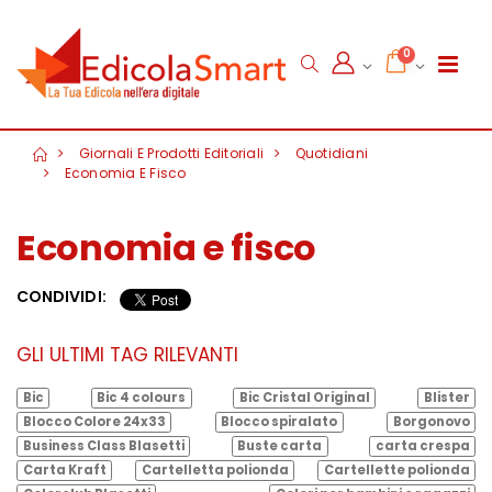
0
Giornali E Prodotti Editoriali
Quotidiani
Economia E Fisco
Economia e fisco
CONDIVIDI:
GLI ULTIMI TAG RILEVANTI
Bic
Bic 4 colours
Bic Cristal Original
Blister
Blocco Colore 24x33
Blocco spiralato
Borgonovo
Business Class Blasetti
Buste carta
carta crespa
Carta Kraft
Cartelletta polionda
Cartellette polionda