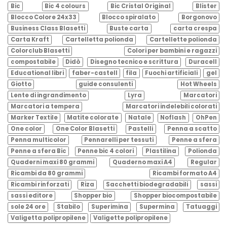
Bic
Bic 4 colours
Bic Cristal Original
Blister
Blocco Colore 24x33
Blocco spiralato
Borgonovo
Business Class Blasetti
Buste carta
carta crespa
Carta Kraft
Cartelletta polionda
Cartellette polionda
Colorclub Blasetti
Colori per bambini e ragazzi
compostabile
Didò
Disegno tecnico e scrittura
Duracell
Educational libri
faber-castell
fila
Fuochi artificiali
gel
Giotto
guide consulenti
Hot Wheels
Lente di ingrandimento
Lyra
Marcatori
Marcatori a tempera
Marcatori indelebili colorati
Marker Textile
Matite colorate
Natale
Noflash
OhPen
One color
One Color Blasetti
Pastelli
Penna a scatto
Penna multicolor
Pennarelli per tessuti
Penne a sfera
Penne a sfera Bic
Penne bic 4 colori
Plastilina
Polionda
Quaderni maxi 80 grammi
Quaderno maxi A4
Regular
Ricambi da 80 grammi
Ricambi formato A4
Ricambi rinforzati
Riza
Sacchetti biodegradabili
sassi
sassi editore
Shopper bio
Shopper biocompostabile
sole 24 ore
Stabilo
Superimina
Supermina
Tatuaggi
Valigetta polipropilene
Valigette polipropilene