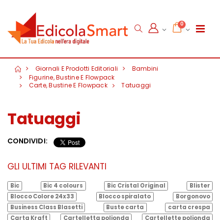
0
Giornali E Prodotti Editoriali
Bambini
Figurine, Bustine E Flowpack
Carte, Bustine E Flowpack
Tatuaggi
Tatuaggi
CONDIVIDI:
GLI ULTIMI TAG RILEVANTI
Bic
Bic 4 colours
Bic Cristal Original
Blister
Blocco Colore 24x33
Blocco spiralato
Borgonovo
Business Class Blasetti
Buste carta
carta crespa
Carta Kraft
Cartelletta polionda
Cartellette polionda