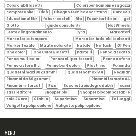
Colorclub Blasetti
Colori per bambini e ragazzi
compostabile
Didò
Disegno tecnico e scrittura
Duracell
Educational libri
faber-castell
fila
Fuochi artificiali
gel
Giotto
guide consulenti
Hot Wheels
Lente di ingrandimento
Lyra
Marcatori
Marcatori a tempera
Marcatori indelebili colorati
Marker Textile
Matite colorate
Natale
Noflash
OhPen
One color
One Color Blasetti
Pastelli
Penna a scatto
Penna multicolor
Pennarelli per tessuti
Penne a sfera
Penne a sfera Bic
Penne bic 4 colori
Plastilina
Polionda
Quaderni maxi 80 grammi
Quaderno maxi A4
Regular
Ricambi da 80 grammi
Ricambi formato A4
Ricambi rinforzati
Riza
Sacchetti biodegradabili
sassi
sassi editore
Shopper bio
Shopper biocompostabile
sole 24 ore
Stabilo
Superimina
Supermina
Tatuaggi
Valigetta polipropilene
Valigette polipropilene
MENU