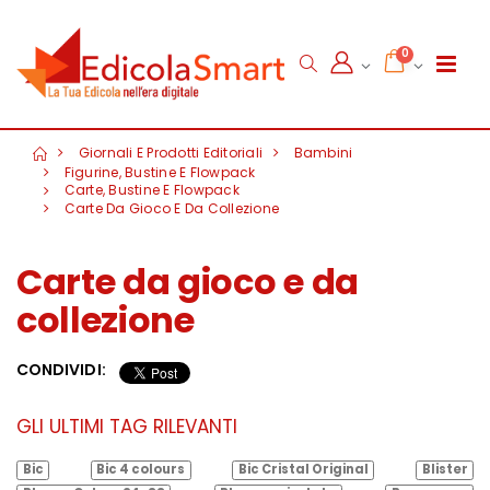
0
Giornali E Prodotti Editoriali
Bambini
Figurine, Bustine E Flowpack
Carte, Bustine E Flowpack
Carte Da Gioco E Da Collezione
Carte da gioco e da
collezione
CONDIVIDI:
GLI ULTIMI TAG RILEVANTI
Bic
Bic 4 colours
Bic Cristal Original
Blister