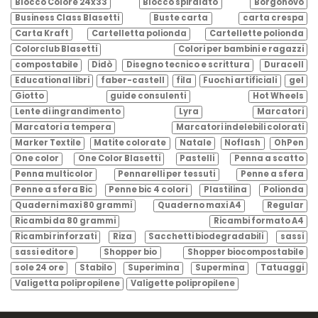
Blocco Colore 24x33
Blocco spiralato
Borgonovo
Business Class Blasetti
Buste carta
carta crespa
Carta Kraft
Cartelletta polionda
Cartellette polionda
Colorclub Blasetti
Colori per bambini e ragazzi
compostabile
Didò
Disegno tecnico e scrittura
Duracell
Educational libri
faber-castell
fila
Fuochi artificiali
gel
Giotto
guide consulenti
Hot Wheels
Lente di ingrandimento
Lyra
Marcatori
Marcatori a tempera
Marcatori indelebili colorati
Marker Textile
Matite colorate
Natale
Noflash
OhPen
One color
One Color Blasetti
Pastelli
Penna a scatto
Penna multicolor
Pennarelli per tessuti
Penne a sfera
Penne a sfera Bic
Penne bic 4 colori
Plastilina
Polionda
Quaderni maxi 80 grammi
Quaderno maxi A4
Regular
Ricambi da 80 grammi
Ricambi formato A4
Ricambi rinforzati
Riza
Sacchetti biodegradabili
sassi
sassi editore
Shopper bio
Shopper biocompostabile
sole 24 ore
Stabilo
Superimina
Supermina
Tatuaggi
Valigetta polipropilene
Valigette polipropilene