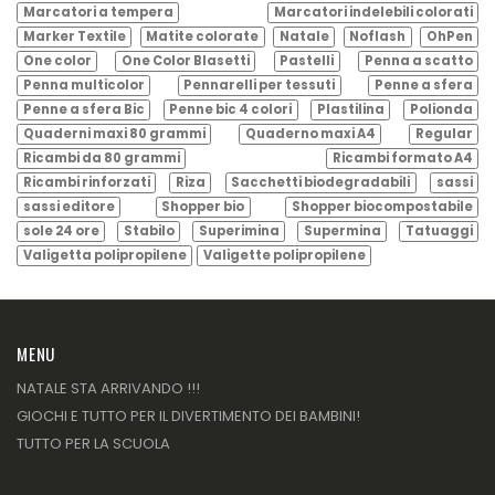
Marcatori a tempera
Marcatori indelebili colorati
Marker Textile
Matite colorate
Natale
Noflash
OhPen
One color
One Color Blasetti
Pastelli
Penna a scatto
Penna multicolor
Pennarelli per tessuti
Penne a sfera
Penne a sfera Bic
Penne bic 4 colori
Plastilina
Polionda
Quaderni maxi 80 grammi
Quaderno maxi A4
Regular
Ricambi da 80 grammi
Ricambi formato A4
Ricambi rinforzati
Riza
Sacchetti biodegradabili
sassi
sassi editore
Shopper bio
Shopper biocompostabile
sole 24 ore
Stabilo
Superimina
Supermina
Tatuaggi
Valigetta polipropilene
Valigette polipropilene
MENU
NATALE STA ARRIVANDO !!!
GIOCHI E TUTTO PER IL DIVERTIMENTO DEI BAMBINI!
TUTTO PER LA SCUOLA