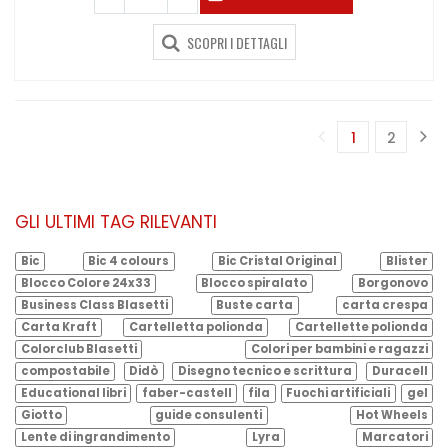
SCOPRI I DETTAGLI
1
2
(corrente)
GLI ULTIMI TAG RILEVANTI
Bic
Bic 4 colours
Bic Cristal Original
Blister
Blocco Colore 24x33
Blocco spiralato
Borgonovo
Business Class Blasetti
Buste carta
carta crespa
Carta Kraft
Cartelletta polionda
Cartellette polionda
Colorclub Blasetti
Colori per bambini e ragazzi
compostabile
Didò
Disegno tecnico e scrittura
Duracell
Educational libri
faber-castell
fila
Fuochi artificiali
gel
Giotto
guide consulenti
Hot Wheels
Lente di ingrandimento
Lyra
Marcatori